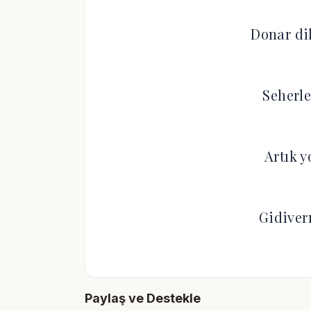
Donar di
Seherle
Artık y
Gidiver
Paylaş ve Destekle