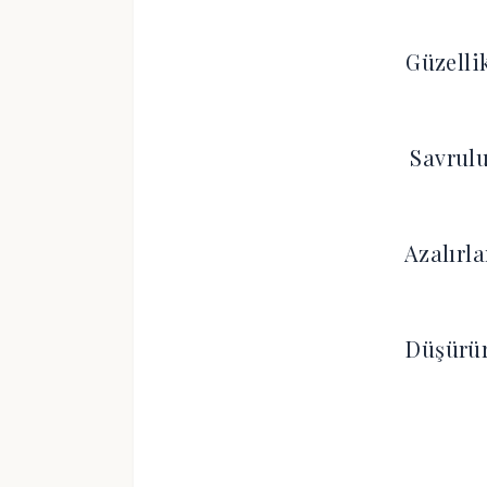
Güzellik
Savrulu
Azalırl
Düşürür