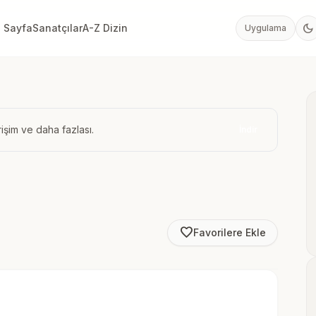
dark_mode
 Sayfa
Sanatçılar
A-Z Dizin
Uygulama
işim ve daha fazlası.
İndir
favorite_border
Favorilere Ekle