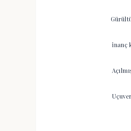
Gürültü
inanç 
Açılmış
Uçuver