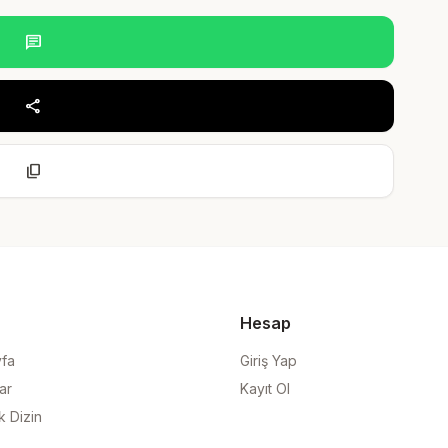
chat
share
content_copy
Hesap
yfa
Giriş Yap
ar
Kayıt Ol
k Dizin