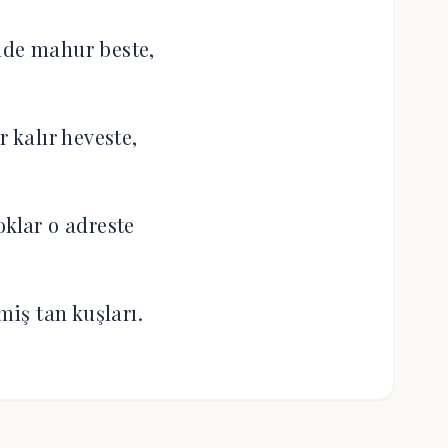
lde mahur beste,
r kalır heveste,
oklar o adreste
miş tan kuşları.