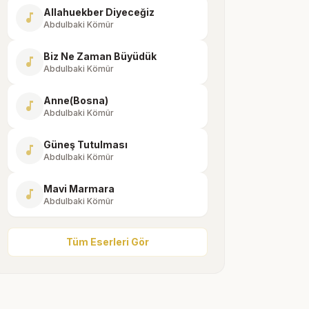
Allahuekber Diyeceğiz
music_note
Abdulbaki Kömür
Biz Ne Zaman Büyüdük
music_note
Abdulbaki Kömür
Anne(Bosna)
music_note
Abdulbaki Kömür
Güneş Tutulması
music_note
Abdulbaki Kömür
Mavi Marmara
music_note
Abdulbaki Kömür
Tüm Eserleri Gör