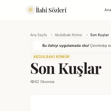
İlahi Sözleri
light_mode
Ana
chevron_right
chevron_right
Ana Sayfa
Abdulbaki Kömür
Son Kuşlar
Bu ilahiyi uygulamada oku!
Çevrimdışı er
ABDULBAKI KÖMÜR
Son Kuşlar
visibility
62 Okunma