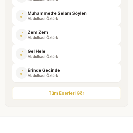
Muhammed’e Selam Söylen
music_note
Abdulhadi Öztürk
Zem Zem
music_note
Abdulhadi Öztürk
Gel Hele
music_note
Abdulhadi Öztürk
Erinde Gecinde
music_note
Abdulhadi Öztürk
Tüm Eserleri Gör