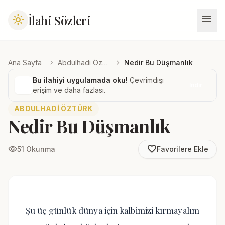
menu
İlahi Sözleri
light_mode
chevron_right
chevron_right
Ana Sayfa
Abdulhadi Öztürk
Nedir Bu Düşmanlık
Bu ilahiyi uygulamada oku!
Çevrimdışı
İndir
erişim ve daha fazlası.
ABDULHADI ÖZTÜRK
Nedir Bu Düşmanlık
favorite_border
visibility
51 Okunma
Favorilere Ekle
Şu üç günlük dünya için kalbimizi kırmayalım