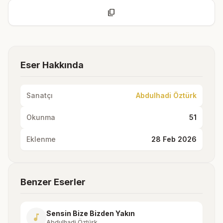
content_copy
Eser Hakkında
Sanatçı
Abdulhadi Öztürk
Okunma
51
Eklenme
28 Feb 2026
Benzer Eserler
Sensin Bize Bizden Yakın
music_note
Abdulhadi Öztürk