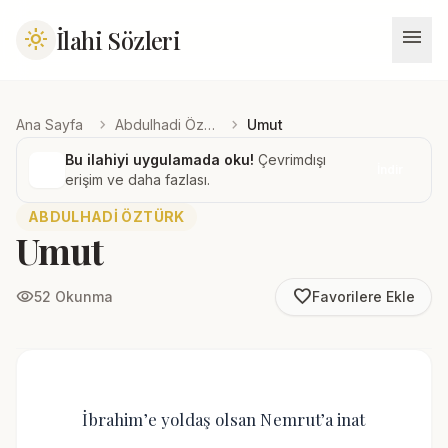
menu
İlahi Sözleri
light_mode
chevron_right
chevron_right
Ana Sayfa
Abdulhadi Öztürk
Umut
Bu ilahiyi uygulamada oku!
Çevrimdışı
İndir
erişim ve daha fazlası.
ABDULHADI ÖZTÜRK
Umut
favorite_border
visibility
52 Okunma
Favorilere Ekle
İbrahim’e yoldaş olsan Nemrut’a inat