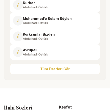
Kurban
music_note
Abdulhadi Öztürk
Muhammed’e Selam Söylen
music_note
Abdulhadi Öztürk
Korksunlar Bizden
music_note
Abdulhadi Öztürk
Avrupalı
music_note
Abdulhadi Öztürk
Tüm Eserleri Gör
İlahi Sözleri
Keşfet