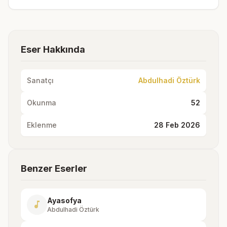
Eser Hakkında
Sanatçı
Abdulhadi Öztürk
Okunma
52
Eklenme
28 Feb 2026
Benzer Eserler
Ayasofya
music_note
Abdulhadi Öztürk