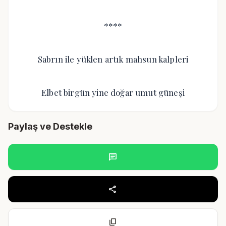
****
Sabrın ile yüklen artık mahsun kalpleri
Elbet birgün yine doğar umut güneşi
Paylaş ve Destekle
chat
share
content_copy