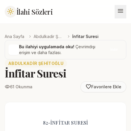
menu
İlahi Sözleri
light_mode
chevron_right
chevron_right
Ana Sayfa
Abdulkadir Şehitoğlu
İnfitar Suresi
Bu ilahiyi uygulamada oku!
Çevrimdışı
İndir
erişim ve daha fazlası.
ABDULKADIR ŞEHITOĞLU
İnfitar Suresi
favorite_border
visibility
61 Okunma
Favorilere Ekle
82-İNFİTAR SURESİ