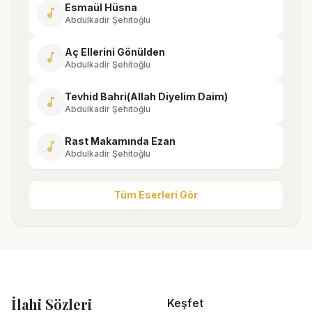
Esmaül Hüsna
music_note
Abdulkadir Şehitoğlu
Aç Ellerini Gönülden
music_note
Abdulkadir Şehitoğlu
Tevhid Bahri(Allah Diyelim Daim)
music_note
Abdulkadir Şehitoğlu
Rast Makamında Ezan
music_note
Abdulkadir Şehitoğlu
Tüm Eserleri Gör
İlahi Sözleri
Keşfet