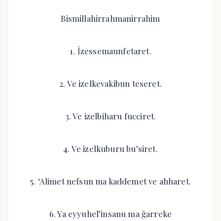
Bismillahirrahmanirrahim
1. İzessemaunfetaret.
2. Ve izelkevakibun teseret.
3. Ve izelbiharu fucciret.
4. Ve izelkuburu bu’siret.
5. ‘Alimet nefsun ma kaddemet ve ahharet.
6. Ya eyyuhel’insanu ma ğarreke