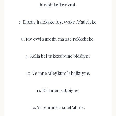
birabbikelkeriymi.
7. Elleziy halekake fesevvake fe’adeleke.
8. Fiy eyyi suretin ma şae rekkebeke.
9. Kella bel tukezzibune biddiyni.
10. Ve inne ‘aleykum lehafizıyne.
11. Kiramen katibiyne.
12. Ya’lemune ma tef’alune.