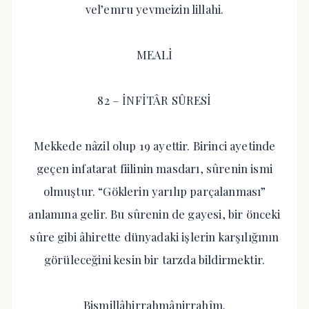
vel’emru yevmeizin lillahi.
MEALİ
82 – İNFİTÂR SÛRESİ
Mekkede nâzil olup 19 ayettir. Birinci ayetinde
geçen infatarat fiilinin masdarı, sûrenin ismi
olmuştur. “Göklerin yarılıp parçalanması”
anlamına gelir. Bu sûrenin de gayesi, bir önceki
sûre gibi âhirette dünyadaki işlerin karşılığının
görüleceğini kesin bir tarzda bildirmektir.
Bismillâhirrahmânirrahîm.