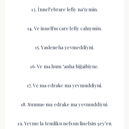
13. İnnel’ebrare lefiy na’ıymin.
14. Ve innelfuccare lefiy cahıymin.
15. Yasleneha yevmeddiyni.
16. Ve ma hum ‘anha biğaibiyne.
17. Ve ma edrake ma yevmuddiyni.
18. Summe ma edrake ma yevmuddiyni.
19. Yevme la temliku nefsun linefsin şey’en