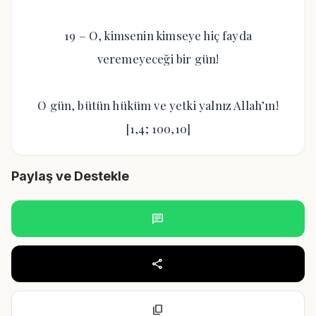
19 – O, kimsenin kimseye hiç fayda
veremeyeceği bir gün!
O gün, bütün hüküm ve yetki yalnız Allah’ın!
[1,4; 100,10]
Paylaş ve Destekle
chat
share
content_copy