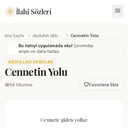
menu
İlahi Sözleri
light_mode
chevron_right
chevron_right
Ana Sayfa
Abdullah Akbulak
Cennetin Yolu
Bu ilahiyi uygulamada oku!
Çevrimdışı
İndir
erişim ve daha fazlası.
ABDULLAH AKBULAK
Cennetin Yolu
favorite_border
visibility
54 Okunma
Favorilere Ekle
Cennete giden yollar