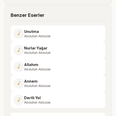
Benzer Eserler
Unutma
music_note
Abdullah Akbulak
Nurlar Yağar
music_note
Abdullah Akbulak
Allahım
music_note
Abdullah Akbulak
Annem
music_note
Abdullah Akbulak
Dertli Yol
music_note
Abdullah Akbulak