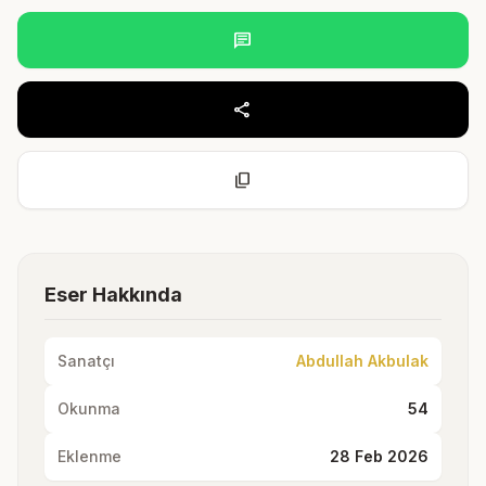
chat
share
content_copy
Eser Hakkında
Sanatçı
Abdullah Akbulak
Okunma
54
Eklenme
28 Feb 2026