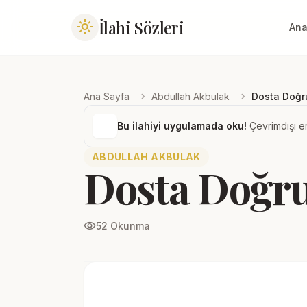
İlahi Sözleri
light_mode
Ana
chevron_right
chevron_right
Ana Sayfa
Abdullah Akbulak
Dosta Doğr
Bu ilahiyi uygulamada oku!
Çevrimdışı er
ABDULLAH AKBULAK
Dosta Doğr
visibility
52 Okunma