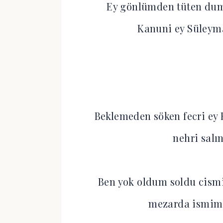
Ey gönlümden tüten dum
Kanuni ey Süleyma
Beklemeden söken fecri ey 
nehri salı
Ben yok oldum soldu cismi
mezarda ismim 