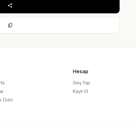
share
content_copy
Hesap
yfa
Giriş Yap
ar
Kayıt Ol
k Dizin