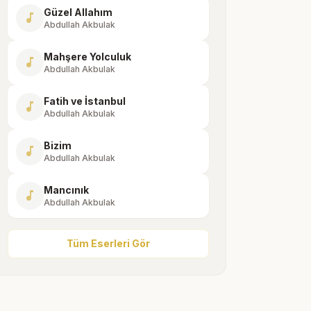
Güzel Allahım
music_note
Abdullah Akbulak
Mahşere Yolculuk
music_note
Abdullah Akbulak
Fatih ve İstanbul
music_note
Abdullah Akbulak
Bizim
music_note
Abdullah Akbulak
Mancınık
music_note
Abdullah Akbulak
Tüm Eserleri Gör