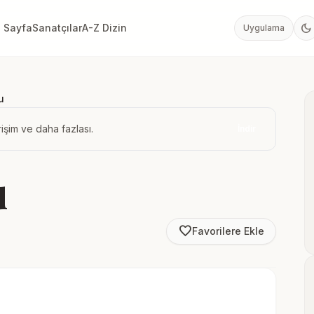
dark_mode
 Sayfa
Sanatçılar
A-Z Dizin
Uygulama
u
işim ve daha fazlası.
İndir
u
favorite_border
Favorilere Ekle