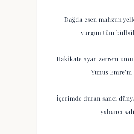
Dağda esen mahzun yelle
vurgun tüm bülbüll
Hakikate ayan zerrem umut
Yunus Emre’m s
İçerimde duran sancı dünya
yabancı sal