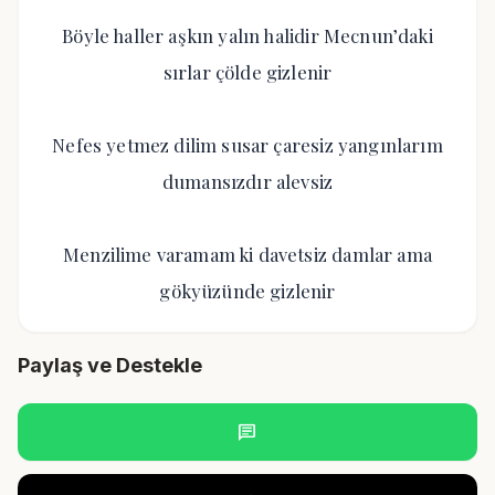
Böyle haller aşkın yalın halidir Mecnun’daki
sırlar çölde gizlenir
Nefes yetmez dilim susar çaresiz yangınlarım
dumansızdır alevsiz
Menzilime varamam ki davetsiz damlar ama
gökyüzünde gizlenir
Paylaş ve Destekle
chat