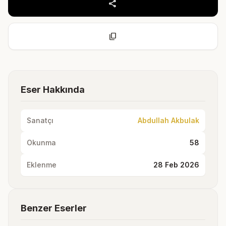
share
content_copy
Eser Hakkında
Sanatçı
Abdullah Akbulak
Okunma
58
Eklenme
28 Feb 2026
Benzer Eserler