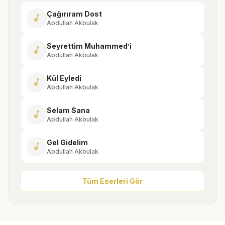
Çağırıram Dost
music_note
Abdullah Akbulak
Seyrettim Muhammed’i
music_note
Abdullah Akbulak
Kül Eyledi
music_note
Abdullah Akbulak
Selam Sana
music_note
Abdullah Akbulak
Gel Gidelim
music_note
Abdullah Akbulak
Tüm Eserleri Gör