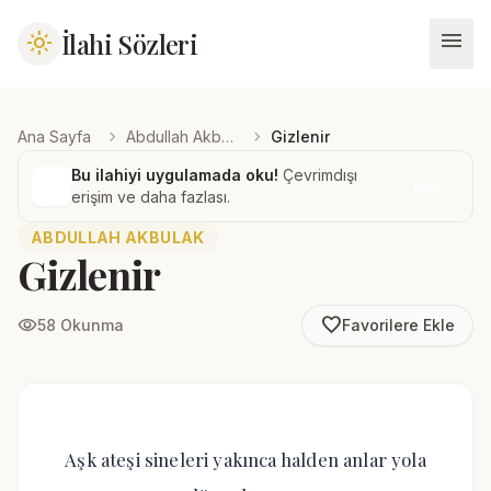
menu
İlahi Sözleri
light_mode
chevron_right
chevron_right
Ana Sayfa
Abdullah Akbulak
Gizlenir
Bu ilahiyi uygulamada oku!
Çevrimdışı
İndir
erişim ve daha fazlası.
ABDULLAH AKBULAK
Gizlenir
favorite_border
visibility
58 Okunma
Favorilere Ekle
Aşk ateşi sineleri yakınca halden anlar yola