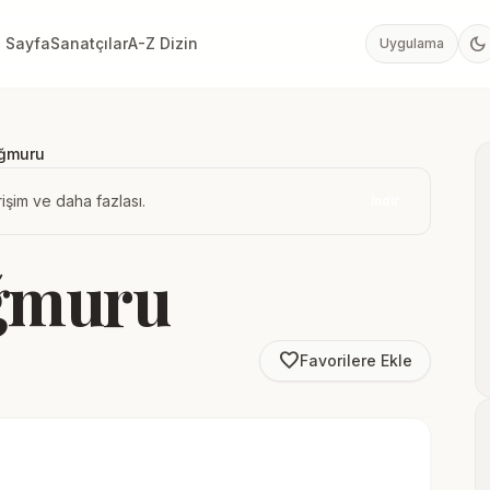
dark_mode
 Sayfa
Sanatçılar
A-Z Dizin
Uygulama
ağmuru
işim ve daha fazlası.
İndir
ağmuru
favorite_border
Favorilere Ekle