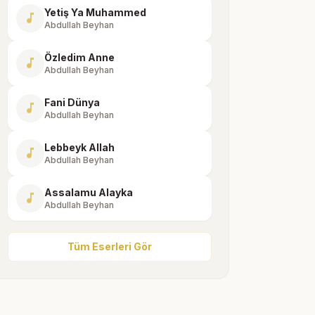
Yetiş Ya Muhammed
music_note
Abdullah Beyhan
Özledim Anne
music_note
Abdullah Beyhan
Fani Dünya
music_note
Abdullah Beyhan
Lebbeyk Allah
music_note
Abdullah Beyhan
Assalamu Alayka
music_note
Abdullah Beyhan
Tüm Eserleri Gör