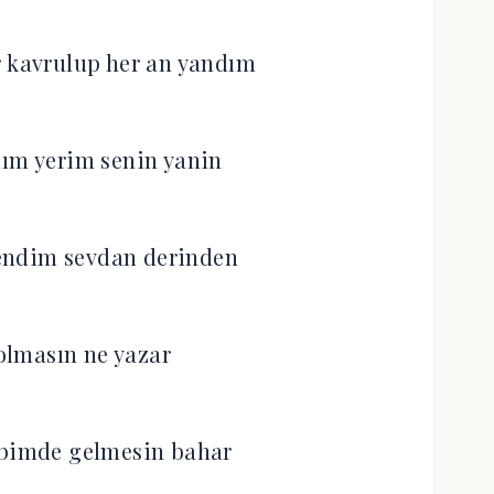
r kavrulup her an yandım
ım yerim senin yanin
endim sevdan derinden
 olmasın ne yazar
lbimde gelmesin bahar