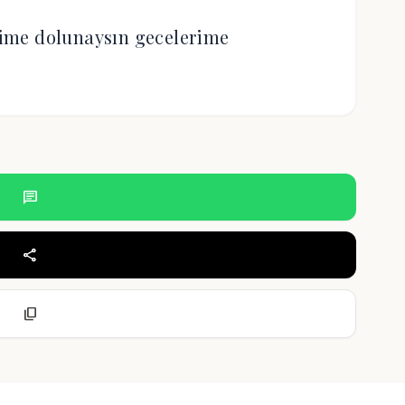
ime dolunaysın gecelerime
chat
share
content_copy