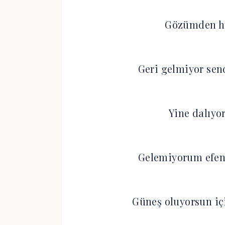
Gözümden has
Geri gelmiyor se
Yine dalıyo
Gelemiyorum efend
Güneş oluyorsun i