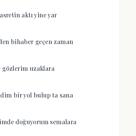
retin aktı yine yar
nden bihaber geçen zaman
r gözlerim uzaklara
im bir yol bulup ta sana
çimde doğuyorum semalara