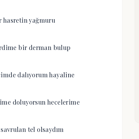
r hasretin yağmuru
rdime bir derman bulup
çimde dalıyorum hayaline
ime doluyorsun hecelerime
savrulan tel olsaydım