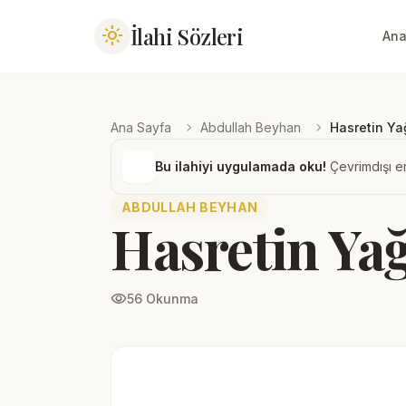
İlahi Sözleri
light_mode
Ana
chevron_right
chevron_right
Ana Sayfa
Abdullah Beyhan
Hasretin Y
Bu ilahiyi uygulamada oku!
Çevrimdışı er
ABDULLAH BEYHAN
Hasretin Y
visibility
56 Okunma