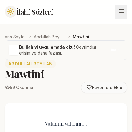
menu
İlahi Sözleri
light_mode
chevron_right
chevron_right
Ana Sayfa
Abdullah Beyhan
Mawtini
Bu ilahiyi uygulamada oku!
Çevrimdışı
İndir
erişim ve daha fazlası.
ABDULLAH BEYHAN
Mawtini
favorite_border
visibility
59 Okunma
Favorilere Ekle
Vatanım vatanım…