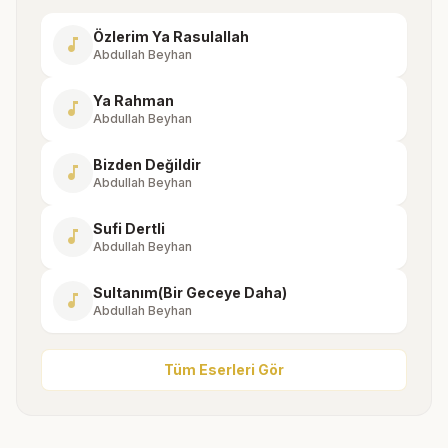
Özlerim Ya Rasulallah
music_note
Abdullah Beyhan
Ya Rahman
music_note
Abdullah Beyhan
Bizden Değildir
music_note
Abdullah Beyhan
Sufi Dertli
music_note
Abdullah Beyhan
Sultanım(Bir Geceye Daha)
music_note
Abdullah Beyhan
Tüm Eserleri Gör