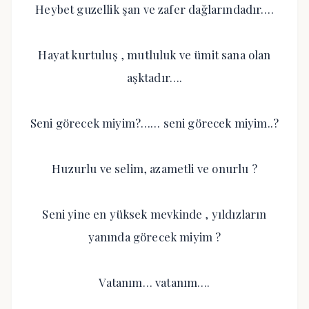
Heybet guzellik şan ve zafer dağlarındadır….
Hayat kurtuluş , mutluluk ve ümit sana olan
aşktadır….
Seni görecek miyim?…… seni görecek miyim..?
Huzurlu ve selim, azametli ve onurlu ?
Seni yine en yüksek mevkinde , yıldızların
yanında görecek miyim ?
Vatanım… vatanım….