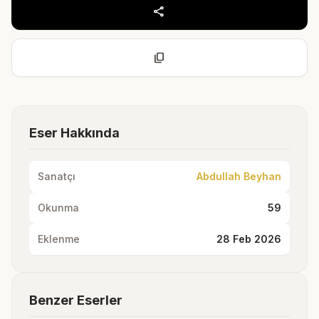
share
content_copy
Eser Hakkında
Sanatçı
Abdullah Beyhan
Okunma
59
Eklenme
28 Feb 2026
Benzer Eserler