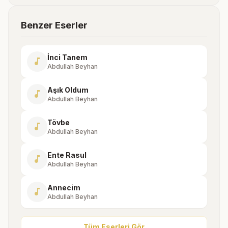
Benzer Eserler
İnci Tanem
music_note
Abdullah Beyhan
Aşık Oldum
music_note
Abdullah Beyhan
Tövbe
music_note
Abdullah Beyhan
Ente Rasul
music_note
Abdullah Beyhan
Annecim
music_note
Abdullah Beyhan
Tüm Eserleri Gör