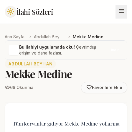
menu
İlahi Sözleri
light_mode
chevron_right
chevron_right
Ana Sayfa
Abdullah Beyhan
Mekke Medine
Bu ilahiyi uygulamada oku!
Çevrimdışı
İndir
erişim ve daha fazlası.
ABDULLAH BEYHAN
Mekke Medine
favorite_border
visibility
68 Okunma
Favorilere Ekle
Tüm kervanlar gidiyor Mekke Medine yollarına