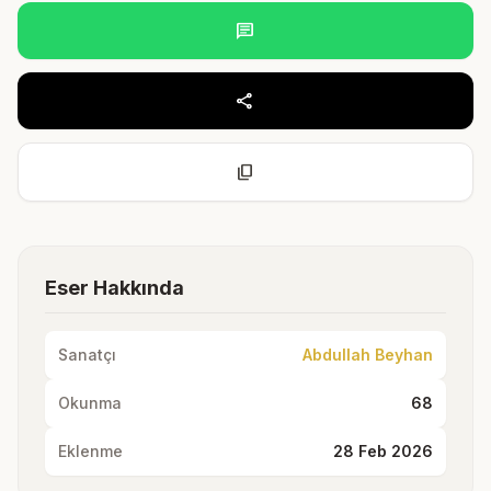
chat
share
content_copy
Eser Hakkında
Sanatçı
Abdullah Beyhan
Okunma
68
Eklenme
28 Feb 2026