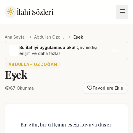
menu
İlahi Sözleri
light_mode
chevron_right
chevron_right
Ana Sayfa
Abdullah Özdoğan
Eşek
Bu ilahiyi uygulamada oku!
Çevrimdışı
İndir
erişim ve daha fazlası.
ABDULLAH ÖZDOĞAN
Eşek
favorite_border
visibility
67 Okunma
Favorilere Ekle
Bir gün, bir çiftçinin eşeği kuyuya düşer.