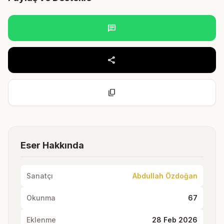
chat
share
content_copy
Eser Hakkında
Sanatçı
Abdullah Özdoğan
Okunma
67
Eklenme
28 Feb 2026