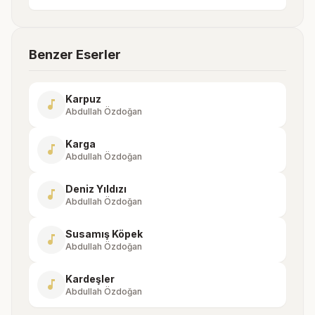
Benzer Eserler
Karpuz
music_note
Abdullah Özdoğan
Karga
music_note
Abdullah Özdoğan
Deniz Yıldızı
music_note
Abdullah Özdoğan
Susamış Köpek
music_note
Abdullah Özdoğan
Kardeşler
music_note
Abdullah Özdoğan