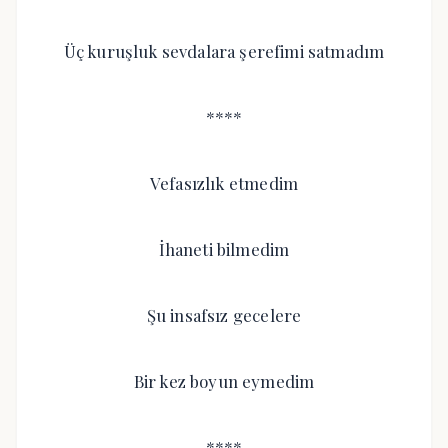
Üç kuruşluk sevdalara şerefimi satmadım
****
Vefasızlık etmedim
İhaneti bilmedim
Şu insafsız gecelere
Bir kez boyun eymedim
****