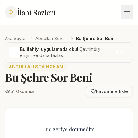
menu
İlahi Sözleri
light_mode
chevron_right
chevron_right
Ana Sayfa
Abdullah Sevinçkan
Bu Şehre Sor Beni
Bu ilahiyi uygulamada oku!
Çevrimdışı
İndir
erişim ve daha fazlası.
ABDULLAH SEVINÇKAN
Bu Şehre Sor Beni
favorite_border
visibility
51 Okunma
Favorilere Ekle
Hiç geriye dönmedim