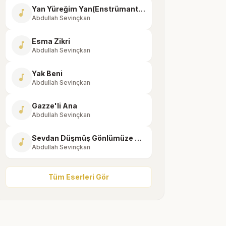
Yan Yüreğim Yan(Enstrümantal)
music_note
Abdullah Sevinçkan
Esma Zikri
music_note
Abdullah Sevinçkan
Yak Beni
music_note
Abdullah Sevinçkan
Gazze'li Ana
music_note
Abdullah Sevinçkan
Sevdan Düşmüş Gönlümüze Efendim
music_note
Abdullah Sevinçkan
Tüm Eserleri Gör