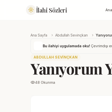
İlahi Sözleri
light_mode
Ana
chevron_right
chevron_right
Ana Sayfa
Abdullah Sevinçkan
Yanıyoru
Bu ilahiyi uygulamada oku!
Çevrimdışı er
ABDULLAH SEVINÇKAN
Yanıyorum Y
visibility
48 Okunma