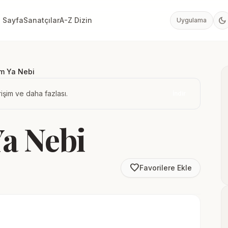
dark_mode
 Sayfa
Sanatçılar
A-Z Dizin
Uygulama
m Ya Nebi
işim ve daha fazlası.
İndir
a Nebi
favorite_border
Favorilere Ekle