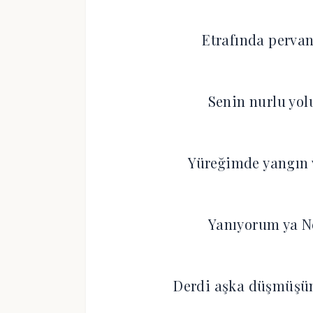
Etrafında perv
Senin nurlu yol
Yüreğimde yangın 
Yanıyorum ya N
Derdi aşka düşmüşüm