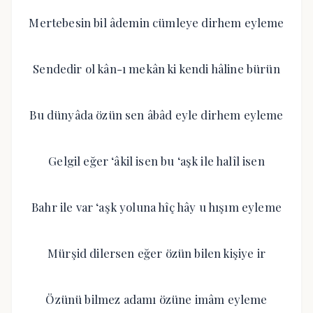
Mertebesin bil âdemin cümleye dirhem eyleme
Sendedir ol kân-ı mekân ki kendi hâline bürün
Bu dünyâda özün sen âbâd eyle dirhem eyleme
Gelgil eğer ‘âkil isen bu ‘aşk ile halîl isen
Bahr ile var ‘aşk yoluna hîç hây u hışım eyleme
Mürşid dilersen eğer özün bilen kişiye ir
Özünü bilmez adamı özüne imâm eyleme