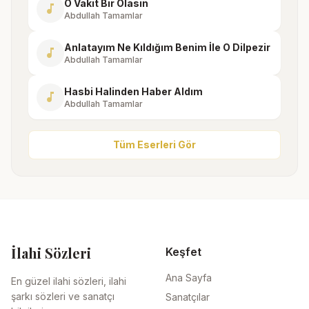
O Vakit Bir Olasın
music_note
Abdullah Tamamlar
Anlatayım Ne Kıldığım Benim İle O Dilpezir
music_note
Abdullah Tamamlar
Hasbi Halinden Haber Aldım
music_note
Abdullah Tamamlar
Tüm Eserleri Gör
İlahi Sözleri
Keşfet
Ana Sayfa
En güzel ilahi sözleri, ilahi
şarkı sözleri ve sanatçı
Sanatçılar