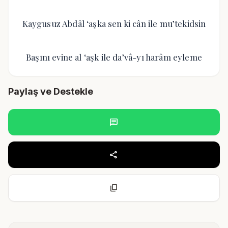
Kaygusuz Abdâl ‘aşka sen ki cân ile mu’tekidsin
Başını evine al ‘aşk ile da’vâ-yı harâm eyleme
Paylaş ve Destekle
chat
share
content_copy