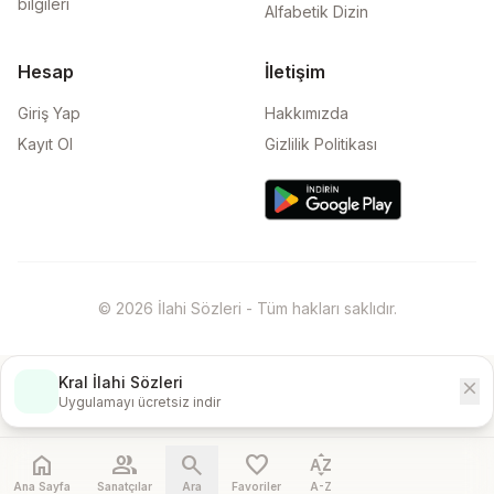
bilgileri
Alfabetik Dizin
Hesap
İletişim
Giriş Yap
Hakkımızda
Kayıt Ol
Gizlilik Politikası
© 2026 İlahi Sözleri - Tüm hakları saklıdır.
Kral İlahi Sözleri
close
İndir
Uygulamayı ücretsiz indir
home
people
search
favorite
sort_by_alpha
Ana Sayfa
Sanatçılar
Ara
Favoriler
A-Z