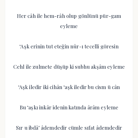
Her câh ile hem-râh olup gönlünü pür-gam
eyleme
‘Aşk erinin tut eteğin nûr-ı tecelli göresin
Cehl ile zulmete düşüp ki subhu akşâm eyleme
‘Aşk iledir iki cihân ‘aşk iledir bu cism ü cân
Bu ‘aşkı inkâr idenin katında ârâm eyleme
Sır u ibdâ’ âdemdedir cümle sıfat âdemdedir