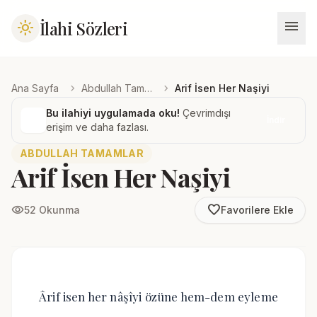
menu
İlahi Sözleri
light_mode
chevron_right
chevron_right
Ana Sayfa
Abdullah Tamamlar
Arif İsen Her Naşiyi
Bu ilahiyi uygulamada oku!
Çevrimdışı
İndir
erişim ve daha fazlası.
ABDULLAH TAMAMLAR
Arif İsen Her Naşiyi
favorite_border
visibility
52 Okunma
Favorilere Ekle
Ârif isen her nâşîyi özüne hem-dem eyleme