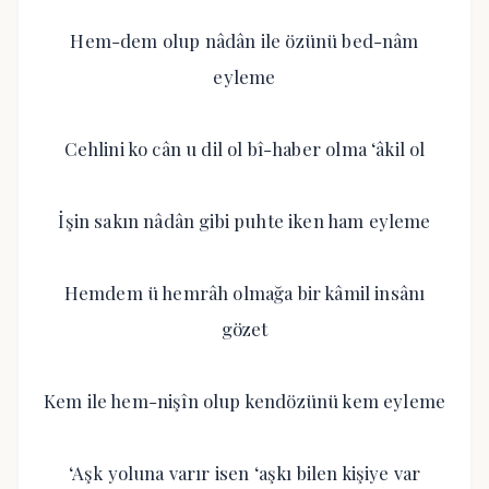
Hem-dem olup nâdân ile özünü bed-nâm
eyleme
Cehlini ko cân u dil ol bî-haber olma ‘âkil ol
İşin sakın nâdân gibi puhte iken ham eyleme
Hemdem ü hemrâh olmağa bir kâmil insânı
gözet
Kem ile hem-nişîn olup kendözünü kem eyleme
‘Aşk yoluna varır isen ‘aşkı bilen kişiye var