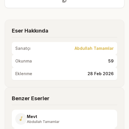
content_copy
Eser Hakkında
Sanatçı
Abdullah Tamamlar
Okunma
59
Eklenme
28 Feb 2026
Benzer Eserler
Mevt
music_note
Abdullah Tamamlar