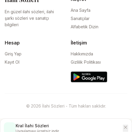
Ana Sayfa
En güzel ilahi sözleri, ilahi
şarkı sözleri ve sanatçı
Sanatçılar
bilgileri
Alfabetik Dizin
Hesap
İletişim
Giriş Yap
Hakkımızda
Kayıt Ol
Gizlilik Politikası
© 2026 İlahi Sözleri - Tüm hakları saklıdır.
Kral İlahi Sözleri
close
İndir
Uygulamayı ücretsiz indir