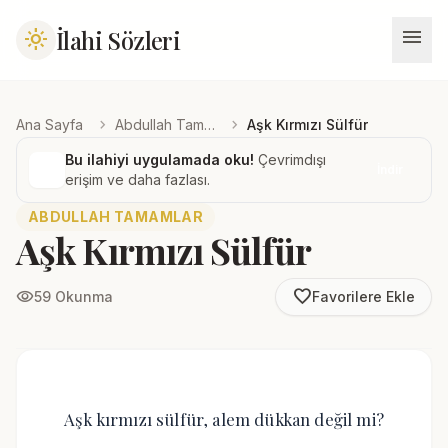
menu
İlahi Sözleri
light_mode
chevron_right
chevron_right
Ana Sayfa
Abdullah Tamamlar
Aşk Kırmızı Sülfür
Bu ilahiyi uygulamada oku!
Çevrimdışı
İndir
erişim ve daha fazlası.
ABDULLAH TAMAMLAR
Aşk Kırmızı Sülfür
favorite_border
visibility
59 Okunma
Favorilere Ekle
Aşk kırmızı sülfür, alem dükkan değil mi?