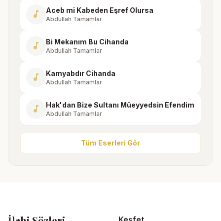
Aceb mi Kabeden Eşref Olursa
music_note
Abdullah Tamamlar
Bi Mekanım Bu Cihanda
music_note
Abdullah Tamamlar
Kamyabdır Cihanda
music_note
Abdullah Tamamlar
Hak'dan Bize Sultanı Müeyyedsin Efendim
music_note
Abdullah Tamamlar
Tüm Eserleri Gör
İlahi Sözleri
Keşfet