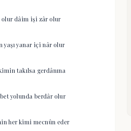
 olur dâim işi zâr olur
yaşı yanar içi nâr olur
kimin takılsa gerdânına
bet yolunda berdâr olur
enin her kimi mecnûn eder