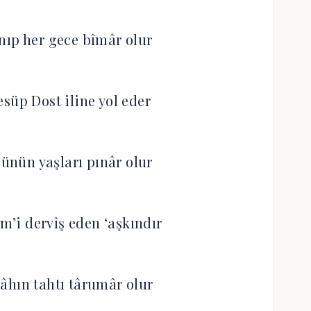
nıp her gece bîmâr olur
esüp Dost iline yol eder
zünün yaşları pınâr olur
’i dervîş eden ‘aşkındır
âhın tahtı târumâr olur