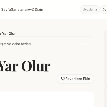
dark_mode
 Sayfa
Sanatçılar
A-Z Dizin
Uygulama
e Yar Olur
işim ve daha fazlası.
İndir
Yar Olur
favorite_border
Favorilere Ekle