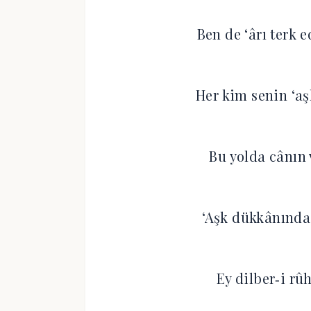
Ben de ‘ârı terk 
Her kim senin ‘aş
Bu yolda cânın 
‘Aşk dükkânında 
Ey dilber‐i rû