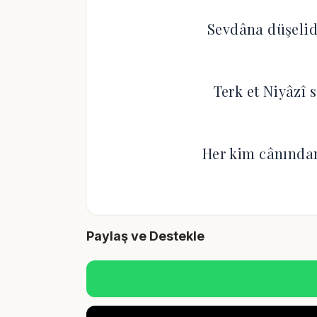
Sevdâna düşelid
Terk et Niyâzî 
Her kim cânından 
Paylaş ve Destekle