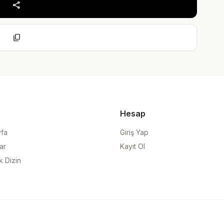
share
content_copy
Hesap
yfa
Giriş Yap
ar
Kayıt Ol
k Dizin