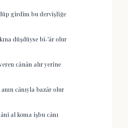
edüp girdim bu dervîşliğe
kına düşdüyse bî‐’âr olur
veren cânân alır yerine
anın cânıyla bazâr olur
hânî al koma işbu cânı