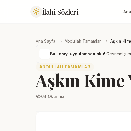
İlahi Sözleri
light_mode
Ana
chevron_right
chevron_right
Ana Sayfa
Abdullah Tamamlar
Aşkın Kim
Bu ilahiyi uygulamada oku!
Çevrimdışı er
ABDULLAH TAMAMLAR
Aşkın Kime 
visibility
64 Okunma