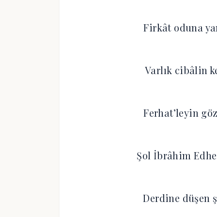
Firkât oduna ya
Varlık cibâlin k
Ferhat’leyin gö
Şol İbrâhim Edhem
Derdine düşen ş