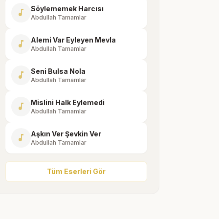
Söylememek Harcısı
music_note
Abdullah Tamamlar
Alemi Var Eyleyen Mevla
music_note
Abdullah Tamamlar
Seni Bulsa Nola
music_note
Abdullah Tamamlar
Mislini Halk Eylemedi
music_note
Abdullah Tamamlar
Aşkın Ver Şevkin Ver
music_note
Abdullah Tamamlar
Tüm Eserleri Gör