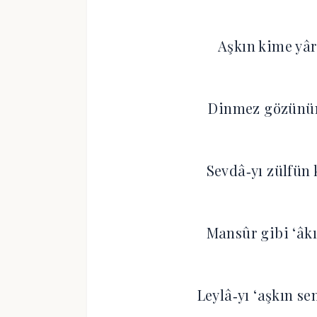
Aşkın kime yâr
Dinmez gözünün 
Sevdâ‐yı zülfün 
Mansûr gibi ‘âkı
Leylâ‐yı ‘aşkın s