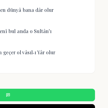
en dünyâ bana dâr olur
seni bul anda o Sultân’ı
geçer ol vâsıl‐ı Yâr olur
chat