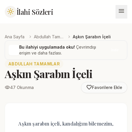
menu
İlahi Sözleri
light_mode
chevron_right
chevron_right
Ana Sayfa
Abdullah Tamamlar
Aşkın Şarabın İçeli
Bu ilahiyi uygulamada oku!
Çevrimdışı
İndir
erişim ve daha fazlası.
ABDULLAH TAMAMLAR
Aşkın Şarabın İçeli
favorite_border
visibility
47 Okunma
Favorilere Ekle
Aşkın şarabın içeli, kandalığım bilemezim,