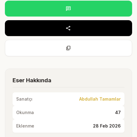
chat
share
content_copy
Eser Hakkında
Sanatçı
Abdullah Tamamlar
Okunma
47
Eklenme
28 Feb 2026