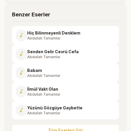
Benzer Eserler
Hiç Bilinmeyenli Denklem
music_note
Abdullah Tamamlar
Senden Gelir Cevrü Cefa
music_note
Abdullah Tamamlar
Babam
music_note
Abdullah Tamamlar
İlmül Vakt Olan
music_note
Abdullah Tamamlar
Yüzünü Gözgüye Gaybette
music_note
Abdullah Tamamlar
Tüm Eserleri Gör