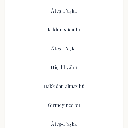
Âteş-i ‘aşka
Kıldım sücûdu
Âteş-i ‘aşka
Hiç dil yâhu
Hakk’dan almaz bû
Girmeyince bu
Âteş-i ‘aşka