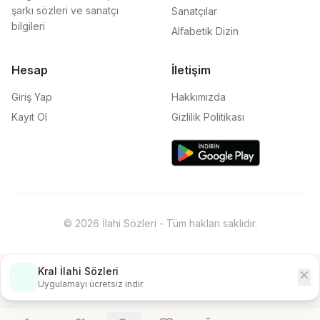
şarkı sözleri ve sanatçı
Sanatçılar
bilgileri
Alfabetik Dizin
Hesap
İletişim
Giriş Yap
Hakkımızda
Kayıt Ol
Gizlilik Politikası
© 2026 İlahi Sözleri - Tüm hakları saklıdır.
Kral İlahi Sözleri
close
İndir
Uygulamayı ücretsiz indir