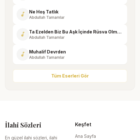
Ne Hoş Tatlık
music_note
Abdullah Tamamlar
Ta Ezelden Biz Bu Aşk İçinde Rüsva Olmuşuz
music_note
Abdullah Tamamlar
Muhalif Devrden
music_note
Abdullah Tamamlar
Tüm Eserleri Gör
İlahi Sözleri
Keşfet
Ana Sayfa
En güzel ilahi sözleri, ilahi