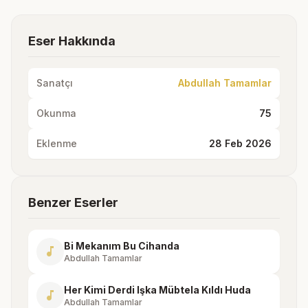
Eser Hakkında
Sanatçı
Abdullah Tamamlar
Okunma
75
Eklenme
28 Feb 2026
Benzer Eserler
Bi Mekanım Bu Cihanda
music_note
Abdullah Tamamlar
Her Kimi Derdi Işka Mübtela Kıldı Huda
music_note
Abdullah Tamamlar