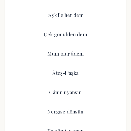
‘Aşk ile her dem
Çek gönülden dem
Mum olur âdem
Âteş-i ‘aşka
Cânın uyansın
Nergise dönsün
Ko gönül yansın