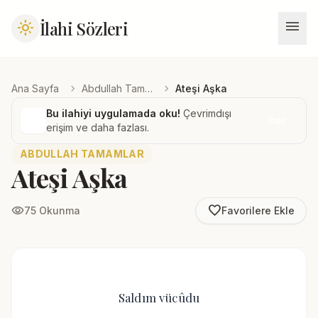
menu
İlahi Sözleri
light_mode
chevron_right
chevron_right
Ana Sayfa
Abdullah Tamamlar
Ateşi Aşka
Bu ilahiyi uygulamada oku!
Çevrimdışı
İndir
erişim ve daha fazlası.
ABDULLAH TAMAMLAR
Ateşi Aşka
favorite_border
visibility
75 Okunma
Favorilere Ekle
Saldım vücûdu