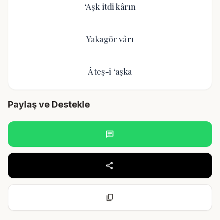
‘Aşk itdi kârın
Yakagör vârı
Âteş-i ‘aşka
Paylaş ve Destekle
chat
share
content_copy