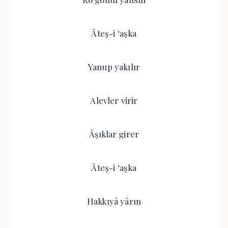
Âteş-i ‘aşka
Yanup yakılır
Alevler virir
Âşıklar girer
Âteş-i ‘aşka
Hakkıyâ yârın