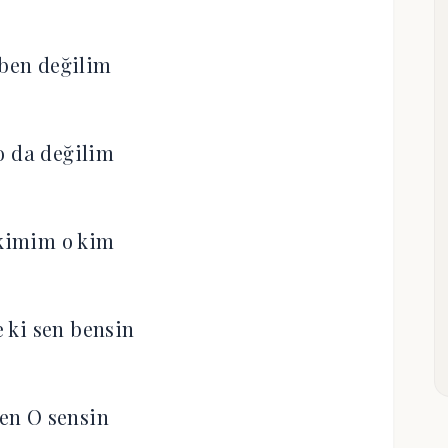
ben değilim
o da değilim
kimim o kim
e ki sen bensin
en O sensin