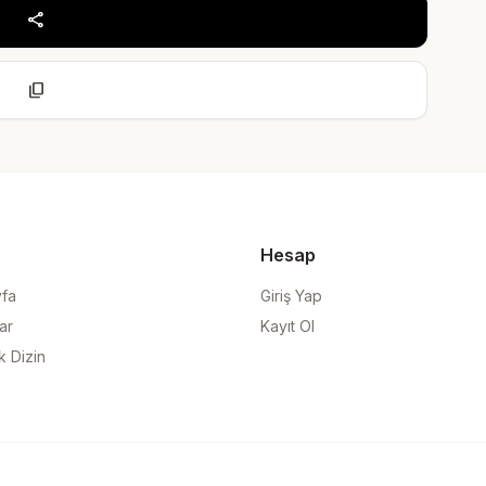
share
content_copy
Hesap
yfa
Giriş Yap
ar
Kayıt Ol
k Dizin