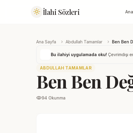
İlahi Sözleri
light_mode
Ana
chevron_right
chevron_right
Ana Sayfa
Abdullah Tamamlar
Ben Ben D
Bu ilahiyi uygulamada oku!
Çevrimdışı er
ABDULLAH TAMAMLAR
Ben Ben Değ
visibility
94 Okunma