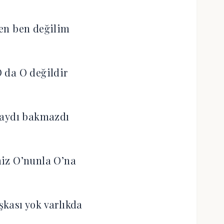
en ben değilim
O da O değildir
saydı bakmazdı
iz O’nunla O’na
şkası yok varlıkda