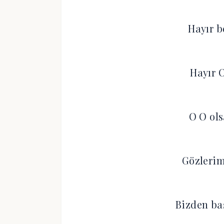
Hayır b
Hayır 
O O ol
Gözlerim
Bizden ba