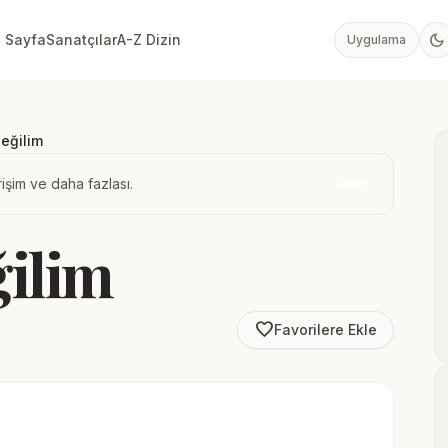
dark_mode
 Sayfa
Sanatçılar
A-Z Dizin
Uygulama
eğilim
işim ve daha fazlası.
İndir
ilim
favorite_border
Favorilere Ekle