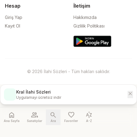
Hesap
İletişim
Giriş Yap
Hakkımızda
Kayıt Ol
Gizlilik Politikası
© 2026 İlahi Sözleri - Tüm hakları saklıdır.
Kral İlahi Sözleri
close
İndir
Uygulamayı ücretsiz indir
home
people
search
favorite
sort_by_alpha
Ana Sayfa
Sanatçılar
Ara
Favoriler
A-Z