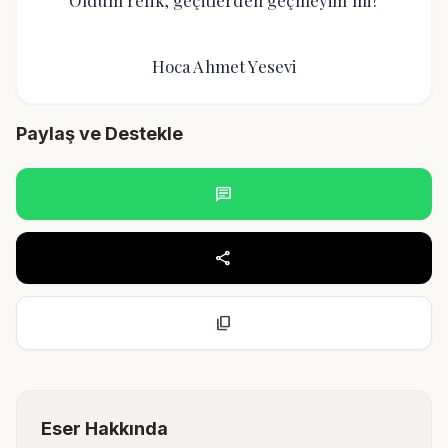
Oldum refik, geçitlerden geçmeyim mi?
Hoca Ahmet Yesevi
Paylaş ve Destekle
chat
share
content_copy
Eser Hakkında