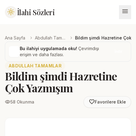
menu
İlahi Sözleri
light_mode
chevron_right
chevron_right
Ana Sayfa
Abdullah Tamamlar
Bildim şimdi Hazretine Çok 
Bu ilahiyi uygulamada oku!
Çevrimdışı
İndir
erişim ve daha fazlası.
ABDULLAH TAMAMLAR
Bildim şimdi Hazretine
Çok Yazmışım
favorite_border
visibility
58 Okunma
Favorilere Ekle