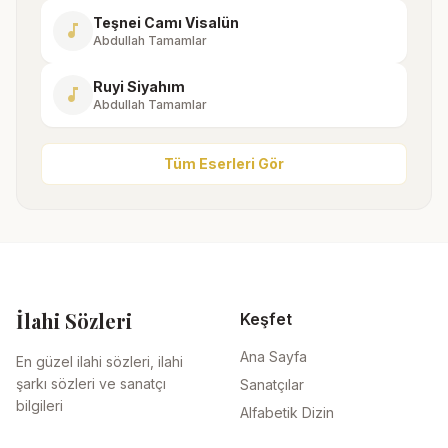
Teşnei Camı Visalün
music_note
Abdullah Tamamlar
Ruyi Siyahım
music_note
Abdullah Tamamlar
Tüm Eserleri Gör
İlahi Sözleri
Keşfet
Ana Sayfa
En güzel ilahi sözleri, ilahi
şarkı sözleri ve sanatçı
Sanatçılar
bilgileri
Alfabetik Dizin