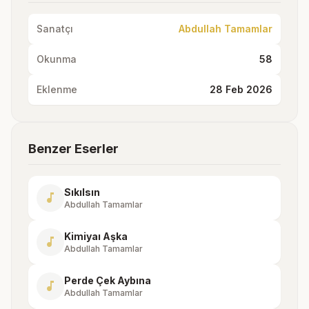
Sanatçı
Abdullah Tamamlar
Okunma
58
Eklenme
28 Feb 2026
Benzer Eserler
Sıkılsın
music_note
Abdullah Tamamlar
Kimiyaı Aşka
music_note
Abdullah Tamamlar
Perde Çek Aybına
music_note
Abdullah Tamamlar