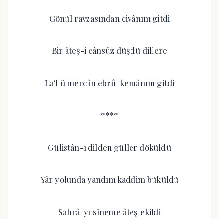
Gönül ravzasından civânım gitdi
Bir âteş-i cânsûz düşdü dillere
La‘l ü mercân ebrû-kemânım gitdi
****
Gülistân-ı dilden güller döküldü
Yâr yolunda yandım kaddim büküldü
Sahrâ-yı sîneme âteş ekildi