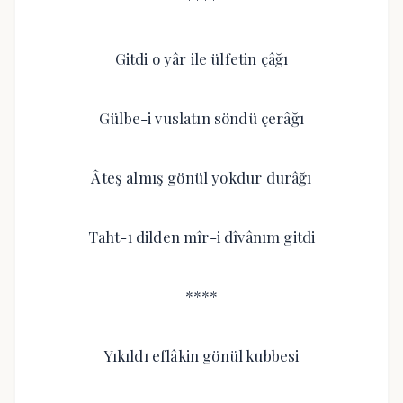
Gitdi o yâr ile ülfetin çâğı
Gülbe-i vuslatın söndü çerâğı
Âteş almış gönül yokdur durâğı
Taht-ı dilden mîr-i dîvânım gitdi
****
Yıkıldı eflâkin gönül kubbesi