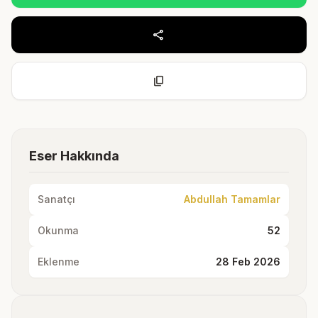
share
content_copy
Eser Hakkında
Sanatçı
Abdullah Tamamlar
Okunma
52
Eklenme
28 Feb 2026