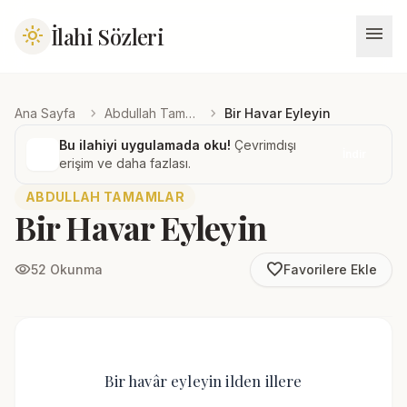
menu
İlahi Sözleri
light_mode
chevron_right
chevron_right
Ana Sayfa
Abdullah Tamamlar
Bir Havar Eyleyin
Bu ilahiyi uygulamada oku!
Çevrimdışı
İndir
erişim ve daha fazlası.
ABDULLAH TAMAMLAR
Bir Havar Eyleyin
favorite_border
visibility
52 Okunma
Favorilere Ekle
Bir havâr eyleyin ilden illere