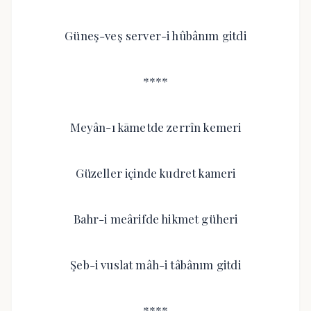
Güneş-veş server-i hûbânım gitdi
****
Meyân-ı kāmetde zerrîn kemeri
Güzeller içinde kudret kameri
Bahr-i meârifde hikmet güheri
Şeb-i vuslat mâh-i tâbânım gitdi
****