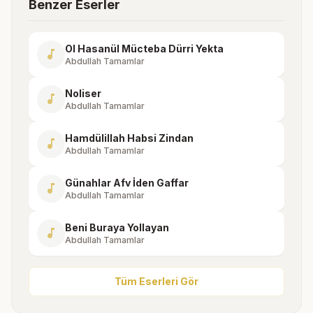
Benzer Eserler
Ol Hasanül Mücteba Dürri Yekta
music_note
Abdullah Tamamlar
Noliser
music_note
Abdullah Tamamlar
Hamdülillah Habsi Zindan
music_note
Abdullah Tamamlar
Günahlar Afv İden Gaffar
music_note
Abdullah Tamamlar
Beni Buraya Yollayan
music_note
Abdullah Tamamlar
Tüm Eserleri Gör