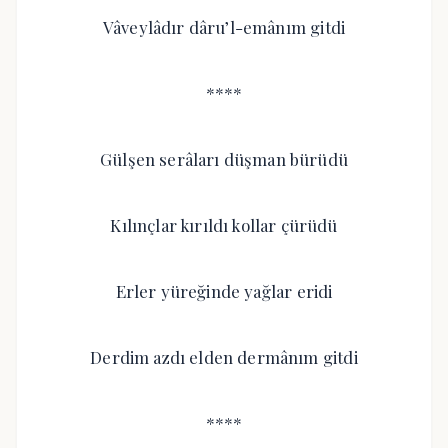
Vâveylâdır dâru’l-emânım gitdi
****
Gülşen serâları düşman bürüdü
Kılınçlar kırıldı kollar çürüdü
Erler yüreğinde yağlar eridi
Derdim azdı elden dermânım gitdi
****