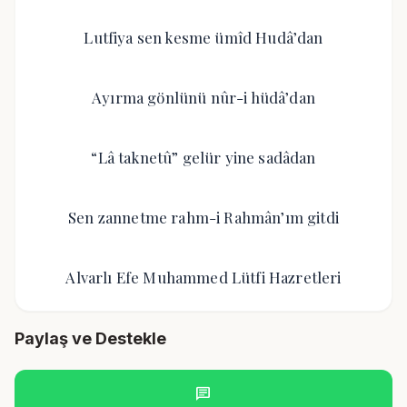
Lutfiya sen kesme ümîd Hudâ’dan
Ayırma gönlünü nûr-i hüdâ’dan
“Lâ taknetû” gelür yine sadâdan
Sen zannetme rahm-i Rahmân’ım gitdi
Alvarlı Efe Muhammed Lütfi Hazretleri
Paylaş ve Destekle
chat