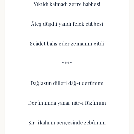
Yıkıldı kalmadı zerre habbesi
Âteş düşdü yandı felek cübbesi
Seâdet bahş eder zemânım gitdi
****
Dağlasun dilleri dâğ-ı derûnum
Derûnumda yanar nâr-ı füzûnum
Şîr-i kahrın pençesinde zebûnum