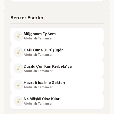
Benzer Eserler
Müjganım Ey Şem
music_note
Abdullah Tamamlar
Gafil Olma Dürüşügör
music_note
Abdullah Tamamlar
Düşdü Çün Kim Kerbela'ya
music_note
Abdullah Tamamlar
Hazreti İsa İnip Gökten
music_note
Abdullah Tamamlar
Ne Müşkil Olsa Kılar
music_note
Abdullah Tamamlar