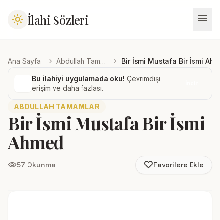
menu
İlahi Sözleri
light_mode
chevron_right
chevron_right
Ana Sayfa
Abdullah Tamamlar
Bir İsmi Mustafa Bir İsmi Ah
Bu ilahiyi uygulamada oku!
Çevrimdışı
İndir
erişim ve daha fazlası.
ABDULLAH TAMAMLAR
Bir İsmi Mustafa Bir İsmi
Ahmed
favorite_border
visibility
57 Okunma
Favorilere Ekle