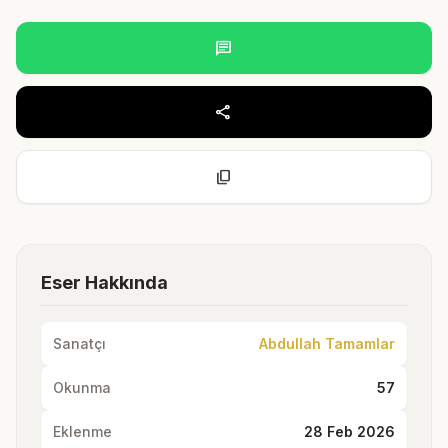
chat
share
content_copy
Eser Hakkında
Sanatçı
Abdullah Tamamlar
Okunma
57
Eklenme
28 Feb 2026