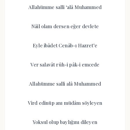
Allahümme salli ‘alâ Muhammed
Nâil olam dersen eğer devlete
Eyle ibâdet Cenâb-ı Hazret’e
Ver salavât rûh-i pâk-i emcede
Allahümme salli alâ Muhammed
Vird edinüp anı müdâm söyleyen
Yoksul olup baylığını dileyen