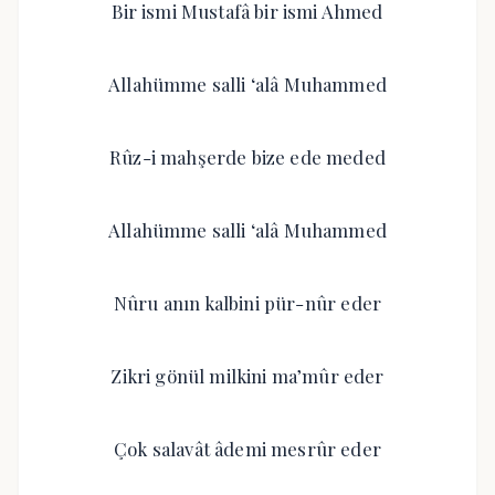
Bir ismi Mustafâ bir ismi Ahmed
Allahümme salli ‘alâ Muhammed
Rûz-i mahşerde bize ede meded
Allahümme salli ‘alâ Muhammed
Nûru anın kalbini pür-nûr eder
Zikri gönül milkini ma’mûr eder
Çok salavât âdemi mesrûr eder