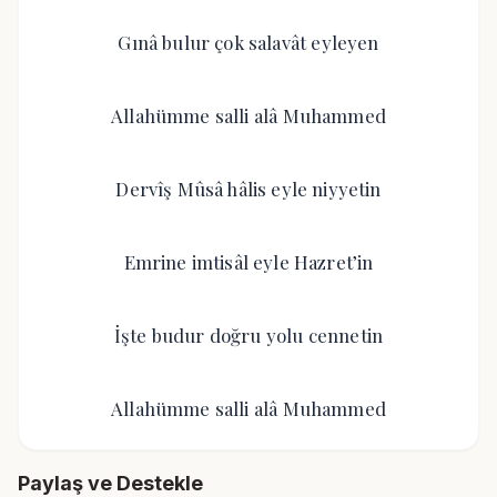
Gınâ bulur çok salavât eyleyen
Allahümme salli alâ Muhammed
Dervîş Mûsâ hâlis eyle niyyetin
Emrine imtisâl eyle Hazret’in
İşte budur doğru yolu cennetin
Allahümme salli alâ Muhammed
Paylaş ve Destekle