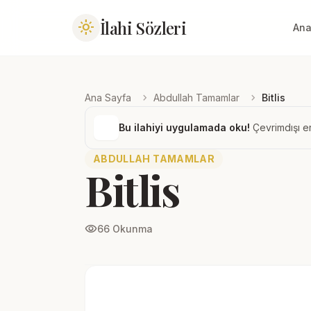
İlahi Sözleri
light_mode
Ana
chevron_right
chevron_right
Ana Sayfa
Abdullah Tamamlar
Bitlis
Bu ilahiyi uygulamada oku!
Çevrimdışı er
ABDULLAH TAMAMLAR
Bitlis
visibility
66 Okunma