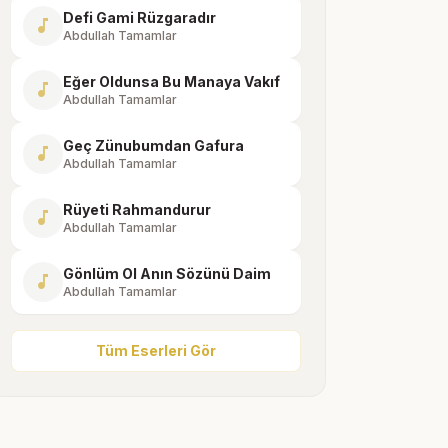
Defi Gami Rüzgaradır
music_note
Abdullah Tamamlar
Eğer Oldunsa Bu Manaya Vakıf
music_note
Abdullah Tamamlar
Geç Zünubumdan Gafura
music_note
Abdullah Tamamlar
Rüyeti Rahmandurur
music_note
Abdullah Tamamlar
Gönlüm Ol Anın Sözünü Daim
music_note
Abdullah Tamamlar
Tüm Eserleri Gör