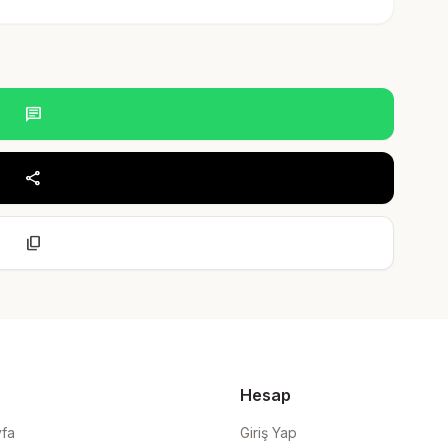
chat
share
content_copy
Hesap
yfa
Giriş Yap