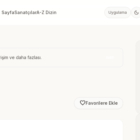
dark_mode
 Sayfa
Sanatçılar
A-Z Dizin
Uygulama
işim ve daha fazlası.
İndir
favorite_border
Favorilere Ekle