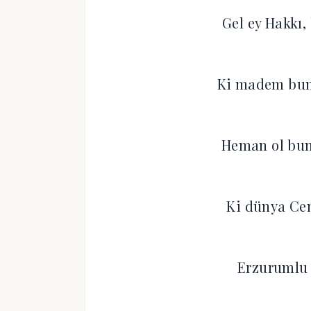
Gel ey Hakkı,
Ki madem bund
Heman ol bun
Ki dünya Cen
Erzurumlu 