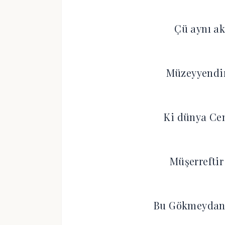
Çü aynı ak
Müzeyyendir
Ki dünya Cen
Müşerreftir
Bu Gökmeydan d