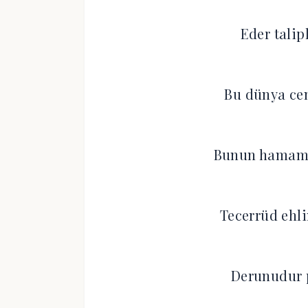
Eder talipl
Bu dünya cen
Bunun hamaml
Tecerrüd ehli
Derunudur 