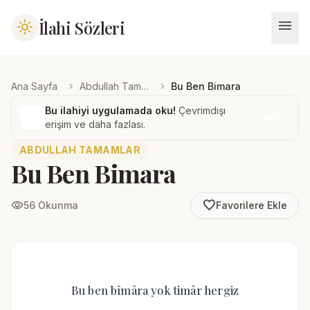
menu
İlahi Sözleri
light_mode
chevron_right
chevron_right
Ana Sayfa
Abdullah Tamamlar
Bu Ben Bimara
Bu ilahiyi uygulamada oku!
Çevrimdışı
İndir
erişim ve daha fazlası.
ABDULLAH TAMAMLAR
Bu Ben Bimara
favorite_border
visibility
56 Okunma
Favorilere Ekle
Bu ben bîmâra yok timâr hergiz