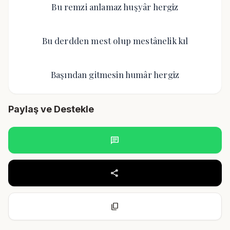
Bu remzi anlamaz huşyâr hergiz
Bu derdden mest olup mestânelik kıl
Başından gitmesin humâr hergiz
Paylaş ve Destekle
chat
share
content_copy