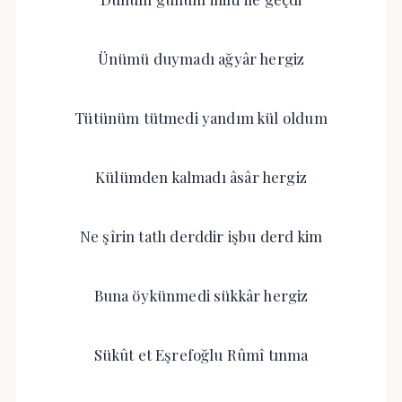
Ünümü duymadı ağyâr hergiz
Tütünüm tütmedi yandım kül oldum
Külümden kalmadı âsâr hergiz
Ne şîrin tatlı derddir işbu derd kim
Buna öykünmedi sükkâr hergiz
Sükût et Eşrefoğlu Rûmî tınma