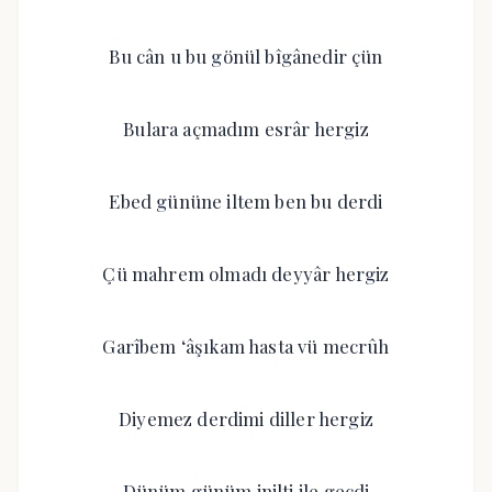
Bu cân u bu gönül bîgânedir çün
Bulara açmadım esrâr hergiz
Ebed gününe iltem ben bu derdi
Çü mahrem olmadı deyyâr hergiz
Garîbem ‘âşıkam hasta vü mecrûh
Diyemez derdimi diller hergiz
Dünüm günüm inilti ile geçdi