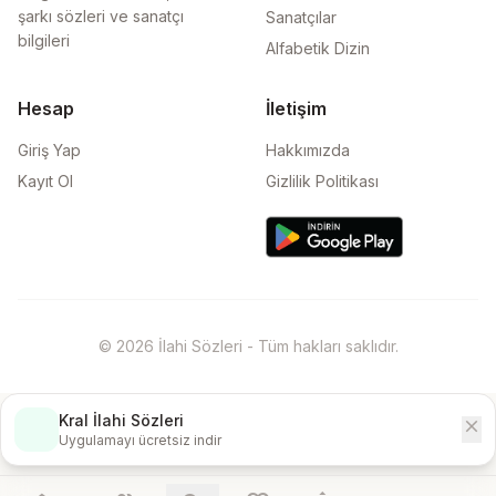
şarkı sözleri ve sanatçı
Sanatçılar
bilgileri
Alfabetik Dizin
Hesap
İletişim
Giriş Yap
Hakkımızda
Kayıt Ol
Gizlilik Politikası
© 2026 İlahi Sözleri - Tüm hakları saklıdır.
Kral İlahi Sözleri
close
İndir
Uygulamayı ücretsiz indir