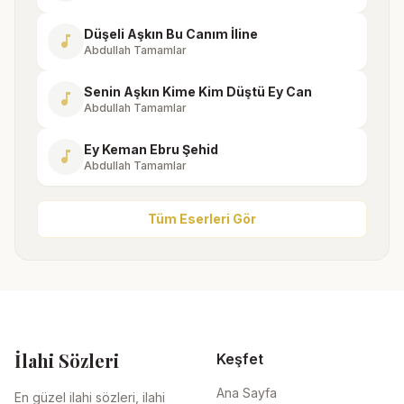
Düşeli Aşkın Bu Canım İline
music_note
Abdullah Tamamlar
Senin Aşkın Kime Kim Düştü Ey Can
music_note
Abdullah Tamamlar
Ey Keman Ebru Şehid
music_note
Abdullah Tamamlar
Tüm Eserleri Gör
İlahi Sözleri
Keşfet
Ana Sayfa
En güzel ilahi sözleri, ilahi