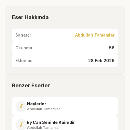
Eser Hakkında
Sanatçı
Abdullah Tamamlar
Okunma
56
Eklenme
28 Feb 2026
Benzer Eserler
Neylerler
music_note
Abdullah Tamamlar
Ey Can Seninle Kaimdir
music_note
Abdullah Tamamlar