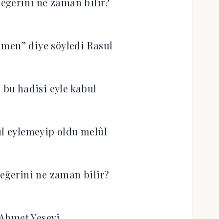
eğerini ne zaman bilir?
limen” diye söyledi Rasul
bu hadisi eyle kabul
ul eylemeyip oldu melûl
değerini ne zaman bilir?
Ahmet Yesevi