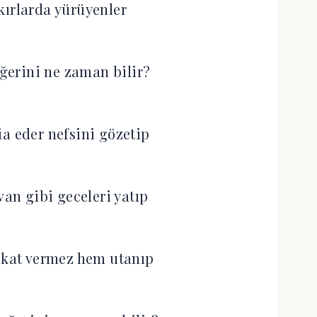
kırlarda yürüyenler
erini ne zaman bilir?
ia eder nefsini gözetip
van gibi geceleri yatıp
ekat vermez hem utanıp