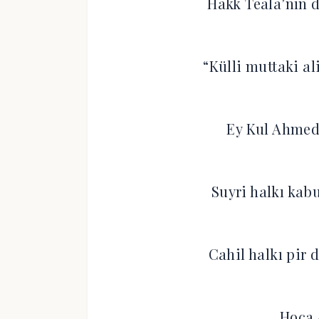
Hakk Teala’nın d
“Külli muttaki a
Ey Kul Ahmed 
Suyri halkı kab
Cahil halkı pir 
Hoca 