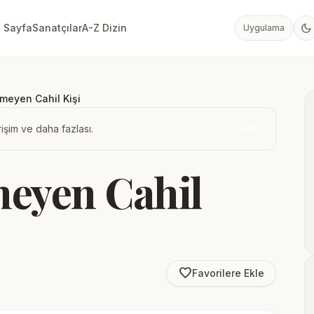
dark_mode
 Sayfa
Sanatçılar
A-Z Dizin
Uygulama
ilmeyen Cahil Kişi
işim ve daha fazlası.
İndir
meyen Cahil
favorite_border
Favorilere Ekle