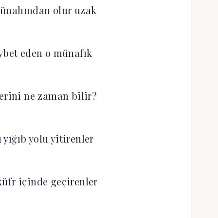
ünahından olur uzak
ıybet eden o münafık
erini ne zaman bilir?
yığıb yolu yitirenler
üfr içinde geçirenler