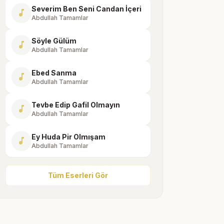
Severim Ben Seni Candan İçeri
music_note
Abdullah Tamamlar
Söyle Gülüm
music_note
Abdullah Tamamlar
Ebed Sanma
music_note
Abdullah Tamamlar
Tevbe Edip Gafil Olmayın
music_note
Abdullah Tamamlar
Ey Huda Pir Olmışam
music_note
Abdullah Tamamlar
Tüm Eserleri Gör