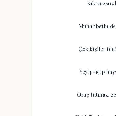
Kılavuzsuz 
Muhabbetin değ
Çok kişiler idd
Yeyip-içip hay
Oruç tutmaz, z