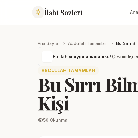
İlahi Sözleri
light_mode
Ana
chevron_right
chevron_right
Ana Sayfa
Abdullah Tamamlar
Bu Sırrı B
Bu ilahiyi uygulamada oku!
Çevrimdışı er
ABDULLAH TAMAMLAR
Bu Sırrı Bil
Kişi
visibility
50 Okunma