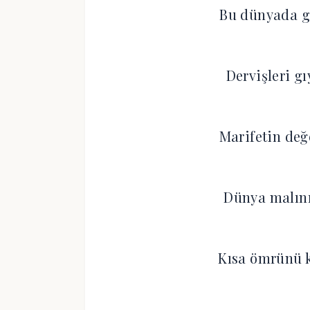
Bu dünyada g
Dervişleri g
Marifetin değ
Dünya malını 
Kısa ömrünü k