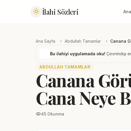
İlahi Sözleri
light_mode
Ana
chevron_right
chevron_right
Ana Sayfa
Abdullah Tamamlar
Canana G
Bu ilahiyi uygulamada oku!
Çevrimdışı er
ABDULLAH TAMAMLAR
Canana Gör
Cana Neye 
visibility
45 Okunma