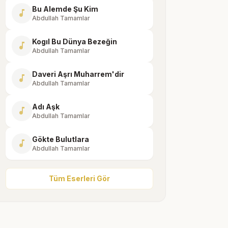
Bu Alemde Şu Kim
music_note
Abdullah Tamamlar
Kogıl Bu Dünya Bezeğin
music_note
Abdullah Tamamlar
Daveri Aşrı Muharrem'dir
music_note
Abdullah Tamamlar
Adı Aşk
music_note
Abdullah Tamamlar
Gökte Bulutlara
music_note
Abdullah Tamamlar
Tüm Eserleri Gör