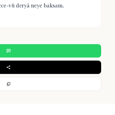
cce-vü deryâ neye baksam.
chat
share
content_copy