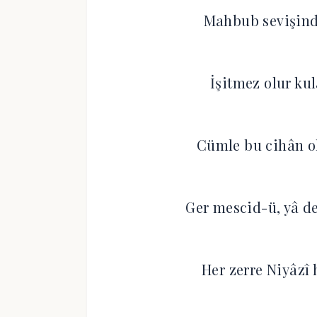
Mahbub sevişinde
İşitmez olur ku
Cümle bu cihân ol
Ger mescid-ü, yâ d
Her zerre Niyâzî