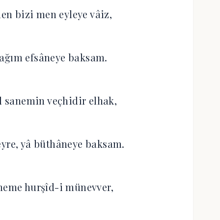
n bizi men eyleye vâiz,
lağım efsâneye baksam.
 sanemin veçhidir elhak,
eyre, yâ büthâneye baksam.
 heme hurşîd-i münevver,