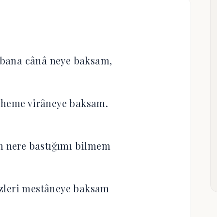
bana cânâ neye baksam,
 heme virâneye baksam.
m nere bastığımı bilmem
özleri mestâneye baksam