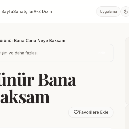
dark_mode
 Sayfa
Sanatçılar
A-Z Dizin
Uygulama
örünür Bana Cana Neye Baksam
işim ve daha fazlası.
İndir
ünür Bana
Baksam
favorite_border
Favorilere Ekle