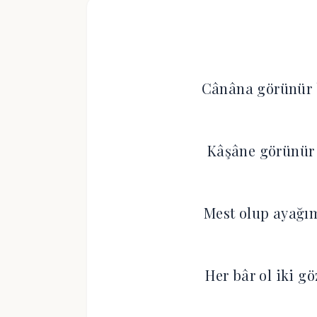
Cânâna görünür 
Kâşâne görünür
Mest olup ayağı
Her bâr ol iki g