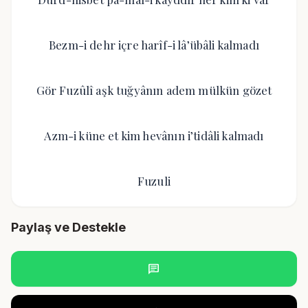
Bezm-i dehr içre harîf-i lâ’übâli kalmadı
Gör Fuzûlî aşk tuğyânın adem mülkün gözet
Azm-i küne et kim hevânın i’tidâli kalmadı
Fuzuli
Paylaş ve Destekle
chat