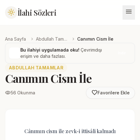
menu
İlahi Sözleri
light_mode
chevron_right
chevron_right
Ana Sayfa
Abdullah Tamamlar
Canımın Cism İle
Bu ilahiyi uygulamada oku!
Çevrimdışı
İndir
erişim ve daha fazlası.
ABDULLAH TAMAMLAR
Canımın Cism İle
favorite_border
visibility
56 Okunma
Favorilere Ekle
Cânımın cism ile zevk-i ittisâli kalmadı