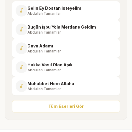
Gelin Ey Dostan İsteyelim
music_note
Abdullah Tamamlar
Bugün İşbu Yola Merdane Geldim
music_note
Abdullah Tamamlar
Dava Adamı
music_note
Abdullah Tamamlar
Hakka Vasıl Olan Aşık
music_note
Abdullah Tamamlar
Muhabbet Hem Allaha
music_note
Abdullah Tamamlar
Tüm Eserleri Gör