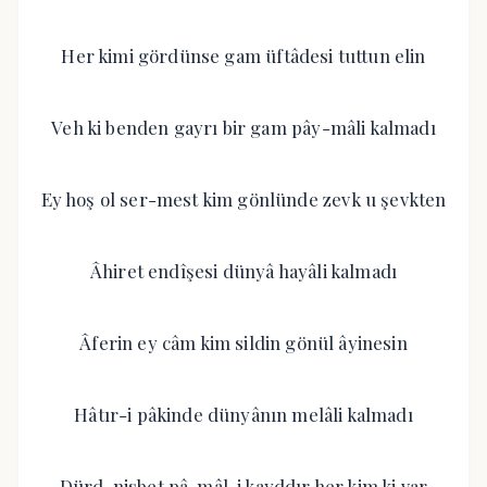
Her kimi gördünse gam üftâdesi tuttun elin
Veh ki benden gayrı bir gam pây-mâli kalmadı
Ey hoş ol ser-mest kim gönlünde zevk u şevkten
Âhiret endîşesi dünyâ hayâli kalmadı
Âferin ey câm kim sildin gönül âyinesin
Hâtır-i pâkinde dünyânın melâli kalmadı
Dürd-nisbet pâ-mâl-i kayddır her kim ki var