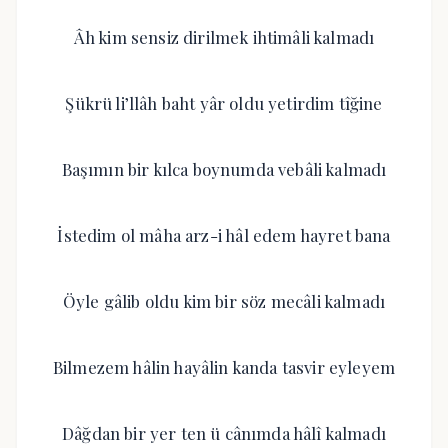
Âh kim sensiz dirilmek ihtimâli kalmadı
Şükrü li’llâh baht yâr oldu yetirdim tîğine
Başımın bir kılca boynumda vebâli kalmadı
İstedim ol mâha arz-i hâl edem hayret bana
Öyle gâlib oldu kim bir söz mecâli kalmadı
Bilmezem hâlin hayâlin kanda tasvir eyleyem
Dâğdan bir yer ten ü cânımda hâlî kalmadı