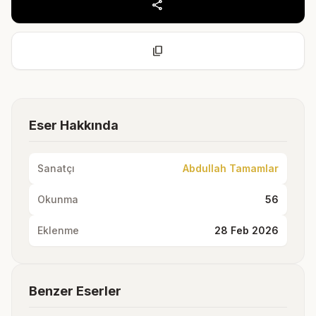
share
content_copy
Eser Hakkında
Sanatçı
Abdullah Tamamlar
Okunma
56
Eklenme
28 Feb 2026
Benzer Eserler