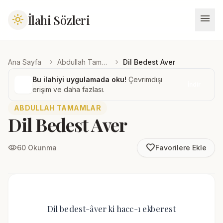
menu
İlahi Sözleri
light_mode
chevron_right
chevron_right
Ana Sayfa
Abdullah Tamamlar
Dil Bedest Aver
Bu ilahiyi uygulamada oku!
Çevrimdışı
İndir
erişim ve daha fazlası.
ABDULLAH TAMAMLAR
Dil Bedest Aver
favorite_border
visibility
60 Okunma
Favorilere Ekle
Dil bedest-âver ki hacc-ı ekberest