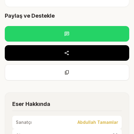
Paylaş ve Destekle
chat
share
content_copy
Eser Hakkında
Sanatçı
Abdullah Tamamlar