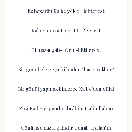
Ez hezârân Ka`be yek dil bihterest
Ka`be bünyâd-ı Halîl-i Âzerest
Dil nazargâh-ı Celîl-i Ekberest
Bir gönül ele geçir ki budur “hacc-ı ekber”
Bir gönül yapmak binlerce Ka`be’den efdal
Zîrâ Ka`be yapısıdır İbrâhîm Halîlullah’ın
Gönül ise nazargâhıdır Cenâb-ı Allah’ın