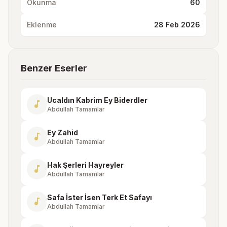
Okunma
60
Eklenme
28 Feb 2026
Benzer Eserler
Ucaldın Kabrim Ey Biderdler
music_note
Abdullah Tamamlar
Ey Zahid
music_note
Abdullah Tamamlar
Hak Şerleri Hayreyler
music_note
Abdullah Tamamlar
Safa İster İsen Terk Et Safayı
music_note
Abdullah Tamamlar