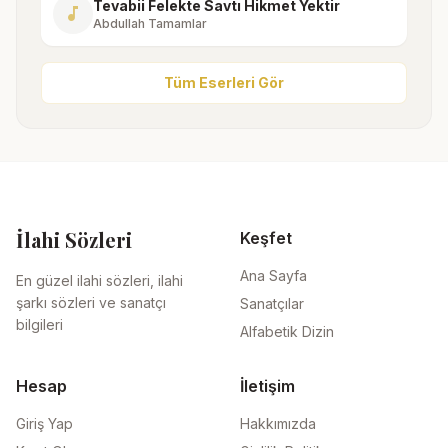
Tevabii Felekte Savtı Hikmet Yektir
music_note
Abdullah Tamamlar
Tüm Eserleri Gör
İlahi Sözleri
Keşfet
Ana Sayfa
En güzel ilahi sözleri, ilahi
şarkı sözleri ve sanatçı
Sanatçılar
bilgileri
Alfabetik Dizin
Hesap
İletişim
Giriş Yap
Hakkımızda