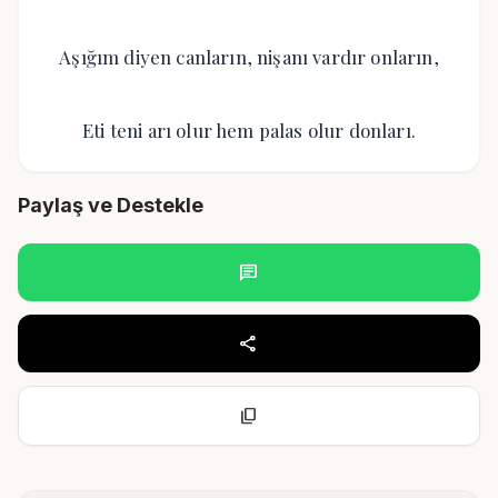
Aşığım diyen canların, nişanı vardır onların,
Eti teni arı olur hem palas olur donları.
Paylaş ve Destekle
chat
share
content_copy