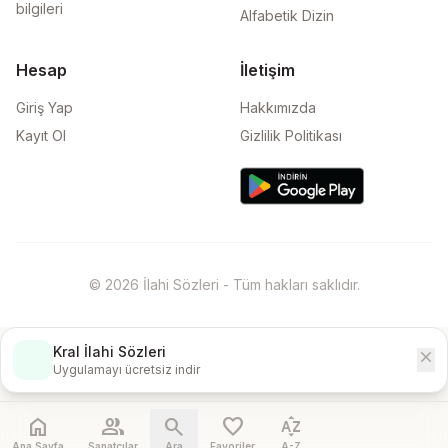
bilgileri
Alfabetik Dizin
Hesap
İletişim
Giriş Yap
Hakkımızda
Kayıt Ol
Gizlilik Politikası
© 2026 İlahi Sözleri - Tüm hakları saklıdır.
Kral İlahi Sözleri
close
İndir
Uygulamayı ücretsiz indir
home
people
search
favorite
sort_by_alpha
Ana Sayfa
Sanatçılar
Ara
Favoriler
A-Z