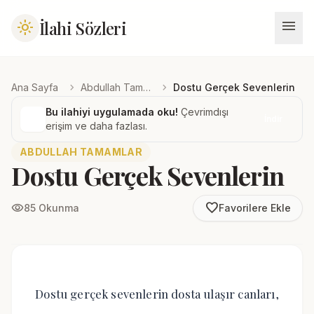
menu
İlahi Sözleri
light_mode
chevron_right
chevron_right
Ana Sayfa
Abdullah Tamamlar
Dostu Gerçek Sevenlerin
Bu ilahiyi uygulamada oku!
Çevrimdışı
İndir
erişim ve daha fazlası.
ABDULLAH TAMAMLAR
Dostu Gerçek Sevenlerin
favorite_border
visibility
85 Okunma
Favorilere Ekle
Dostu gerçek sevenlerin dosta ulaşır canları,