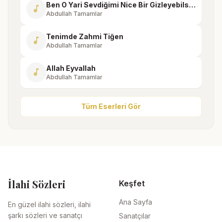
Ben O Yari Sevdiğimi Nice Bir Gizleyebilsem
music_note
Abdullah Tamamlar
Tenimde Zahmi Tiğen
music_note
Abdullah Tamamlar
Allah Eyvallah
music_note
Abdullah Tamamlar
Tüm Eserleri Gör
İlahi Sözleri
Keşfet
Ana Sayfa
En güzel ilahi sözleri, ilahi
şarkı sözleri ve sanatçı
Sanatçılar