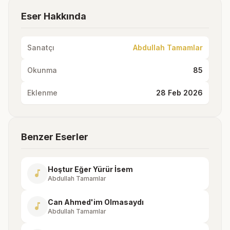
Eser Hakkında
Sanatçı
Abdullah Tamamlar
Okunma
85
Eklenme
28 Feb 2026
Benzer Eserler
Hoştur Eğer Yürür İsem
music_note
Abdullah Tamamlar
Can Ahmed'im Olmasaydı
music_note
Abdullah Tamamlar