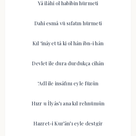
Yâ ilâhî ol habîbin hürmeti
Dahi esmâ vü sıfatın hürmeti
Kıl ‘inâyet tâ ki ol hân ibn-i hân
Devlet ile dura durdukça cihân
‘Adl ile insâfını eyle füzûn
Hızr u İlyâs’ı ana kıl rehnümûn
Hazret-i Kur’ân’ı eyle destgîr