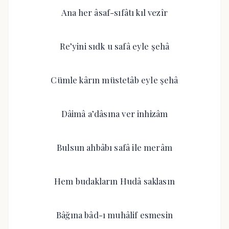
Ana her âsaf-sıfâtı kıl vezîr
Re’yini sıdk u safâ eyle şehâ
Cümle kârın müstetâb eyle şehâ
Dâimâ a’dâsına ver inhizâm
Bulsun ahbâbı safâ ile merâm
Hem budakların Hudâ saklasın
Bâğına bâd-ı muhâlif esmesin