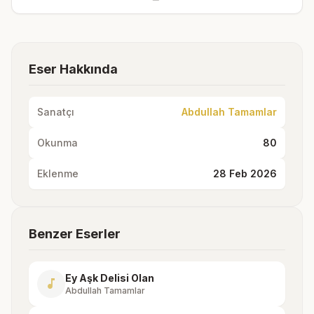
Eser Hakkında
Sanatçı
Abdullah Tamamlar
Okunma
80
Eklenme
28 Feb 2026
Benzer Eserler
Ey Aşk Delisi Olan
music_note
Abdullah Tamamlar