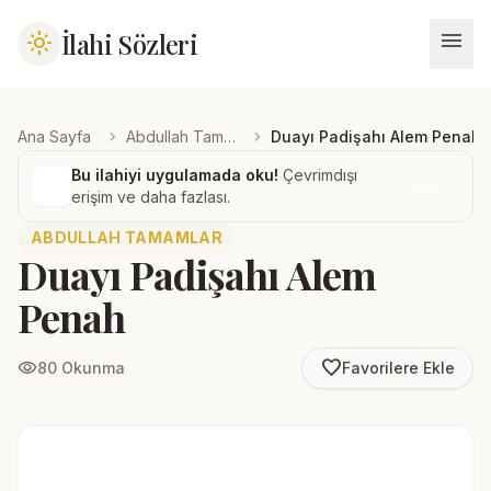
menu
İlahi Sözleri
light_mode
chevron_right
chevron_right
Ana Sayfa
Abdullah Tamamlar
Duayı Padişahı Alem Penah
Bu ilahiyi uygulamada oku!
Çevrimdışı
İndir
erişim ve daha fazlası.
ABDULLAH TAMAMLAR
Duayı Padişahı Alem
Penah
favorite_border
visibility
80 Okunma
Favorilere Ekle