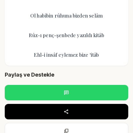
Ol habîbin rûhuna bizden selâm
Rûz-ı penç-şenbede yazıldı kitâb
Ehl-i insâf eylemez bize ‘itâb
Paylaş ve Destekle
chat
share
content_copy