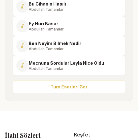
Bu Cihanın Hasılı
music_note
Abdullah Tamamlar
Ey Nurı Basar
music_note
Abdullah Tamamlar
Ben Neyim Bilmek Nedir
music_note
Abdullah Tamamlar
Mecnuna Sordular Leyla Nice Oldu
music_note
Abdullah Tamamlar
Tüm Eserleri Gör
İlahi Sözleri
Keşfet