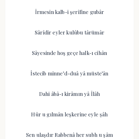
İrmesin kalb-i şerîfine gubâr
Sârîdir eyler kulûbu târümâr
Sâyesinde hoş geçe halk-ı cihân
İstecib minne’d-duâ yâ müste’ân
Dahi âbâ-ı kirâmın yâ İlâh
Hûr u gılmân leşkerine eyle şâh
Sen ulaşdır Rabbenâ her subh u şâm