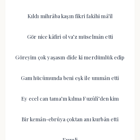
Kıldı mihrâba kaşın fikri fakîhi mâ’il
Gör nice kâfiri ol va’z müselmân etti
Göreyim çok yaşasın dîde ki merdümlük edip
Gam hücûmunda beni eşk ile ummân etti
Ey ecel can tama’ın kılma Fuzûlî’den kim
Bir kemân-ebrûya çoktan anı kurbân etti
Fuzuli