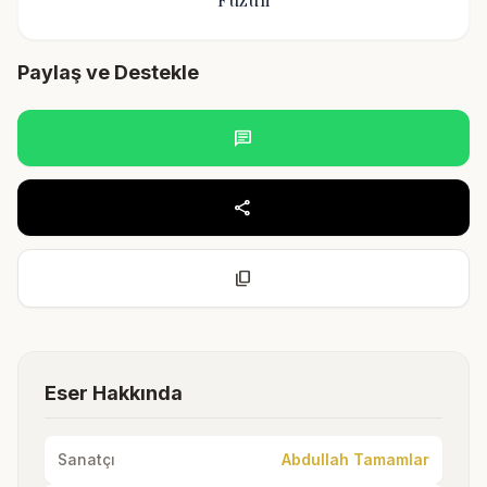
Paylaş ve Destekle
chat
share
content_copy
Eser Hakkında
Sanatçı
Abdullah Tamamlar