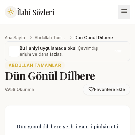
menu
İlahi Sözleri
light_mode
chevron_right
chevron_right
Ana Sayfa
Abdullah Tamamlar
Dün Gönül Dilbere
Bu ilahiyi uygulamada oku!
Çevrimdışı
İndir
erişim ve daha fazlası.
ABDULLAH TAMAMLAR
Dün Gönül Dilbere
favorite_border
visibility
58 Okunma
Favorilere Ekle
Dün gönül dil-bere şerh-i gam-i pinhân etti