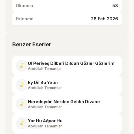
Okunma
58
Eklenme
28 Feb 2026
Benzer Eserler
Ol Periveş Dilberi Dildarı Gözler Gözlerim
music_note
Abdullah Tamamlar
Ey Dil Bu Yeter
music_note
Abdullah Tamamlar
Neredeydin Nerden Geldin Divane
music_note
Abdullah Tamamlar
Yar Hu Ağyar Hu
music_note
Abdullah Tamamlar