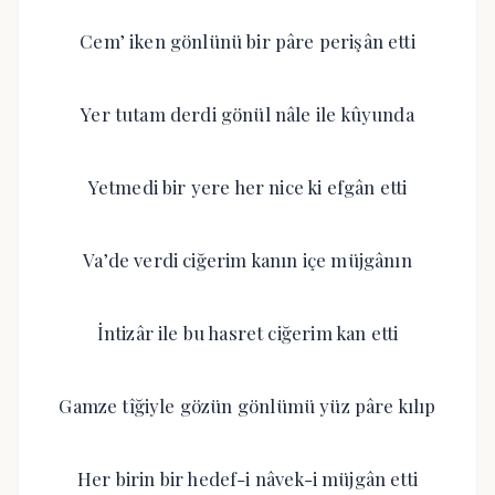
Cem’ iken gönlünü bir pâre perişân etti
Yer tutam derdi gönül nâle ile kûyunda
Yetmedi bir yere her nice ki efgân etti
Va’de verdi ciğerim kanın içe müjgânın
İntizâr ile bu hasret ciğerim kan etti
Gamze tîğiyle gözün gönlümü yüz pâre kılıp
Her birin bir hedef-i nâvek-i müjgân etti