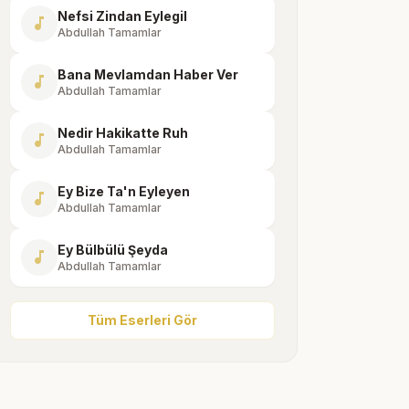
Nefsi Zindan Eylegil
music_note
Abdullah Tamamlar
Bana Mevlamdan Haber Ver
music_note
Abdullah Tamamlar
Nedir Hakikatte Ruh
music_note
Abdullah Tamamlar
Ey Bize Ta'n Eyleyen
music_note
Abdullah Tamamlar
Ey Bülbülü Şeyda
music_note
Abdullah Tamamlar
Tüm Eserleri Gör