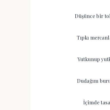
Düşünce bir t
Tıpkı mercanl
Yutkunup yut
Dudağım buru
İçimde tasa