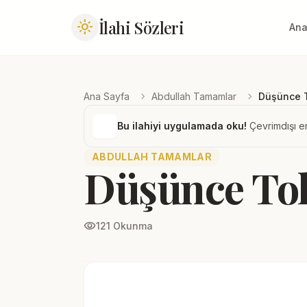
İlahi Sözleri
light_mode
Ana
chevron_right
chevron_right
Ana Sayfa
Abdullah Tamamlar
Düşünce 
Bu ilahiyi uygulamada oku!
Çevrimdışı er
ABDULLAH TAMAMLAR
Düşünce To
visibility
121 Okunma