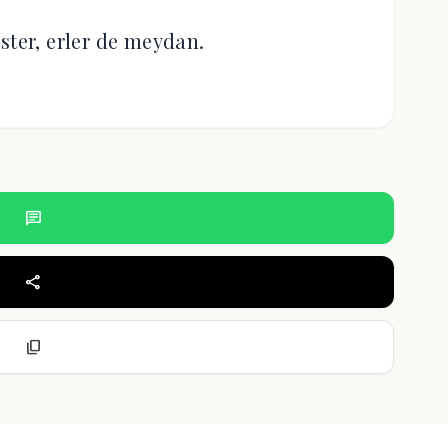
ster, erler de meydan.
chat
share
content_copy