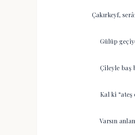
Çakırkeyf, ser
Gülüp geçiy
Çileyle baş
Kal ki “ateş
Varsın anlam