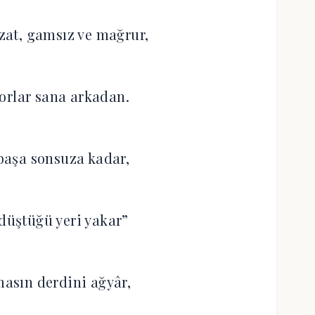
âzat, gamsız ve mağrur,
orlar sana arkadan.
 başa sonsuza kadar,
 düştüğü yeri yakar”
asın derdini ağyâr,