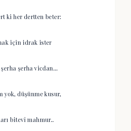
rt ki her dertten beter:
k için idrak ister
 şerha şerha vicdan…
m yok, düşünme kusur,
arı bitevî mahmur..