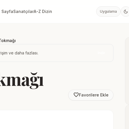
dark_mode
 Sayfa
Sanatçılar
A-Z Dizin
Uygulama
Tokmağı
işim ve daha fazlası.
İndir
kmağı
favorite_border
Favorilere Ekle