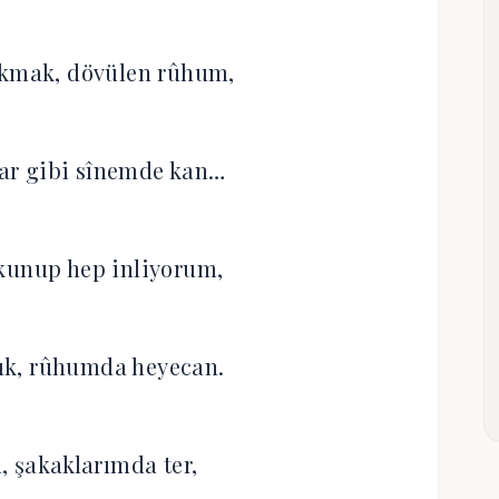
okmak, dövülen rûhum,
ar gibi sînemde kan…
kunup hep inliyorum,
k, rûhumda heyecan.
, şakaklarımda ter,