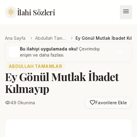
menu
İlahi Sözleri
light_mode
chevron_right
chevron_right
Ana Sayfa
Abdullah Tamamlar
Ey Gönül Mutlak İbadet Kılm
Bu ilahiyi uygulamada oku!
Çevrimdışı
İndir
erişim ve daha fazlası.
ABDULLAH TAMAMLAR
Ey Gönül Mutlak İbadet
Kılmayıp
favorite_border
visibility
49 Okunma
Favorilere Ekle