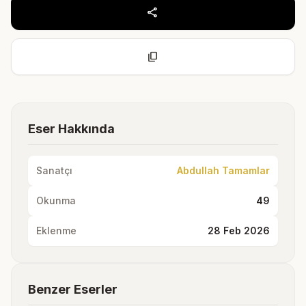
share
content_copy
Eser Hakkında
Sanatçı
Abdullah Tamamlar
Okunma
49
Eklenme
28 Feb 2026
Benzer Eserler