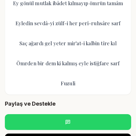
Ey gönül mutlak ibâdet kılmayıp ömrün tamâm
Eyledin sevdâ-yi zülf-i her perî-ruhsâre sarf
Saç ağardı gel yeter mir’at-i kalbin tîre kıl
Ömrden bir dem ki kalmış eyle istiğfare sarf
Fuzuli
Paylaş ve Destekle
chat