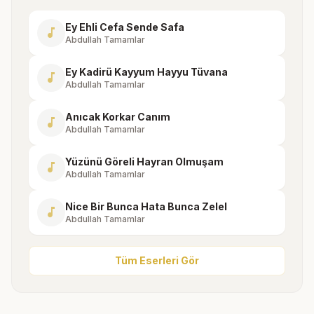
Ey Ehli Cefa Sende Safa
music_note
Abdullah Tamamlar
Ey Kadirü Kayyum Hayyu Tüvana
music_note
Abdullah Tamamlar
Anıcak Korkar Canım
music_note
Abdullah Tamamlar
Yüzünü Göreli Hayran Olmuşam
music_note
Abdullah Tamamlar
Nice Bir Bunca Hata Bunca Zelel
music_note
Abdullah Tamamlar
Tüm Eserleri Gör