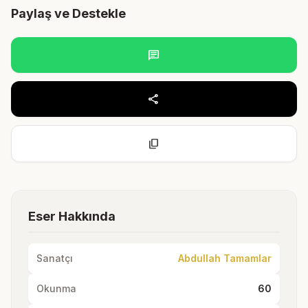
Paylaş ve Destekle
chat
share
content_copy
Eser Hakkında
Sanatçı
Abdullah Tamamlar
Okunma
60