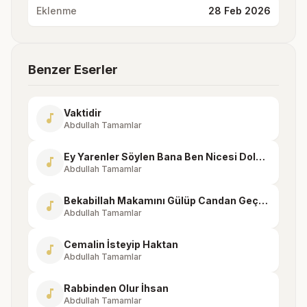
Eklenme
28 Feb 2026
Benzer Eserler
Vaktidir
music_note
Abdullah Tamamlar
Ey Yarenler Söylen Bana Ben Nicesi Dolanayım
music_note
Abdullah Tamamlar
Bekabillah Makamını Gülüp Candan Geçerler
music_note
Abdullah Tamamlar
Cemalin İsteyip Haktan
music_note
Abdullah Tamamlar
Rabbinden Olur İhsan
music_note
Abdullah Tamamlar