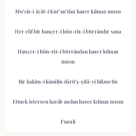
Mu’ciz-i âyât-i Kur’an’dan hazer kılmaz mısın
Her elif bir hançer-i hûn-rîz-i bürrândır sana
Hançer-i hûn-riz-i bürrândan hazer kılmaz
mısın
Bir hakîm-i kâmilin dârü’ş-şifâ-yi hikmetin
Etmek istersen harâb andan hazer kılmaz mısın
Fuzuli