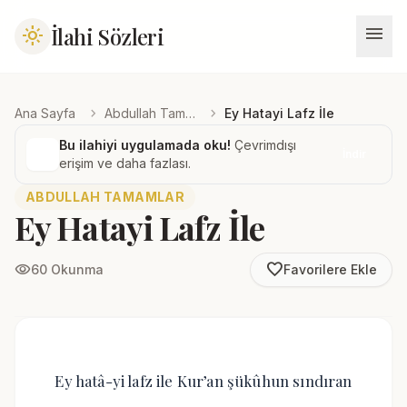
menu
İlahi Sözleri
light_mode
chevron_right
chevron_right
Ana Sayfa
Abdullah Tamamlar
Ey Hatayi Lafz İle
Bu ilahiyi uygulamada oku!
Çevrimdışı
İndir
erişim ve daha fazlası.
ABDULLAH TAMAMLAR
Ey Hatayi Lafz İle
favorite_border
visibility
60 Okunma
Favorilere Ekle
Ey hatâ-yi lafz ile Kur’an şükûhun sındıran