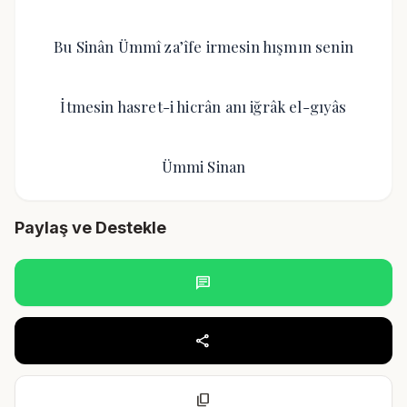
Bu Sinân Ümmî za’îfe irmesin hışmın senin
İtmesin hasret-i hicrân anı iğrâk el-gıyâs
Ümmi Sinan
Paylaş ve Destekle
chat
share
content_copy