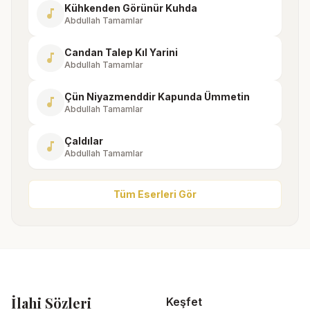
Kühkenden Görünür Kuhda
music_note
Abdullah Tamamlar
Candan Talep Kıl Yarini
music_note
Abdullah Tamamlar
Çün Niyazmenddir Kapunda Ümmetin
music_note
Abdullah Tamamlar
Çaldılar
music_note
Abdullah Tamamlar
Tüm Eserleri Gör
İlahi Sözleri
Keşfet