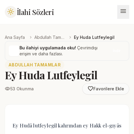
menu
İlahi Sözleri
light_mode
chevron_right
chevron_right
Ana Sayfa
Abdullah Tamamlar
Ey Huda Lutfeylegil
Bu ilahiyi uygulamada oku!
Çevrimdışı
İndir
erişim ve daha fazlası.
ABDULLAH TAMAMLAR
Ey Huda Lutfeylegil
favorite_border
visibility
53 Okunma
Favorilere Ekle
Ey Hudâ lutfeylegil kahrından ey Hakk el-gıyâs