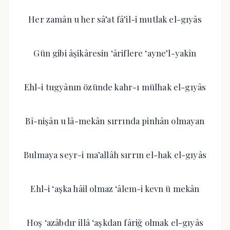
Her zamân u her sâ’at fâ’il-i mutlak el-gıyâs
Gün gibi âşikâresin ‘âriflere ‘ayne’l-yakîn
Ehl-i tugyânın özünde kahr-ı mülhak el-gıyâs
Bî-nişân u lâ-mekân sırrında pinhân olmayan
Bulmaya seyr-i ma’allâh sırrın el-hak el-gıyâs
Ehl-i ‘aşka hâil olmaz ‘âlem-i kevn ü mekân
Hoş ‘azâbdır illâ ‘aşkdan fâriğ olmak el-gıyâs