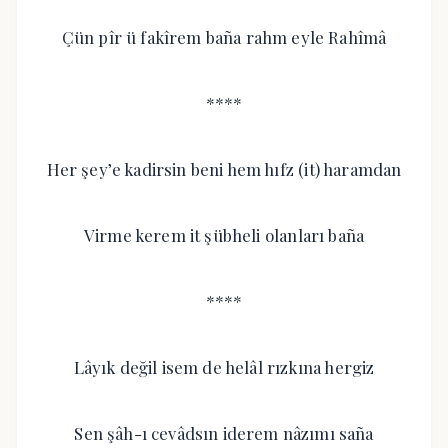
Çün pîr ü fakîrem baña rahm eyle Rahîmâ
****
Her şey’e kadirsin beni hem hıfz (it) haramdan
Virme kerem it şübheli olanları baña
****
Lâyık değil isem de helâl rızkına hergiz
Sen şâh-ı cevâdsın iderem nâzımı saña