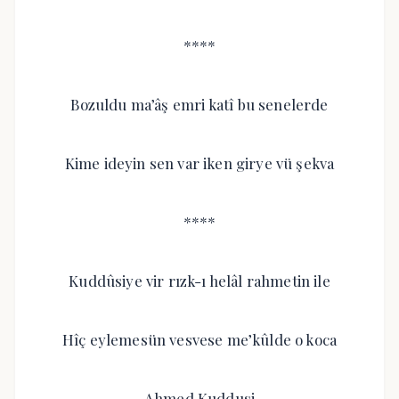
****
Bozuldu ma’âş emri katî bu senelerde
Kime ideyin sen var iken girye vü şekva
****
Kuddûsiye vir rızk-ı helâl rahmetin ile
Hîç eylemesün vesvese me’kûlde o koca
Ahmed Kuddusi