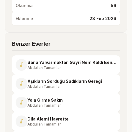
Okunma
56
Eklenme
28 Feb 2026
Benzer Eserler
Sana Yalvarmaktan Gayri Nem Kaldı Benim
music_note
Abdullah Tamamlar
Aşıkların Sorduğu Sadıkların Gereği
music_note
Abdullah Tamamlar
Yola Girme Sakın
music_note
Abdullah Tamamlar
Dila Alemi Hayrette
music_note
Abdullah Tamamlar