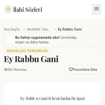
menu
İlahi Sözleri
light_mode
chevron_right
chevron_right
Ana Sayfa
Abdullah Tamamlar
Ey Rabbu Gani
Bu ilahiyi uygulamada oku!
Çevrimdışı
İndir
erişim ve daha fazlası.
ABDULLAH TAMAMLAR
Ey Rabbu Gani
favorite_border
visibility
56 Okunma
Favorilere Ekle
Ey Rabb u Ganî it beni fazlın ile ignâ