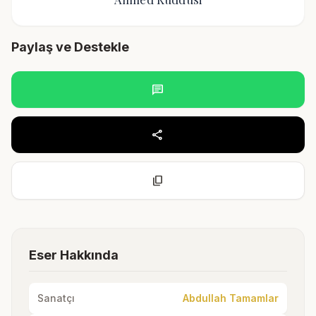
Paylaş ve Destekle
chat
share
content_copy
Eser Hakkında
Sanatçı
Abdullah Tamamlar