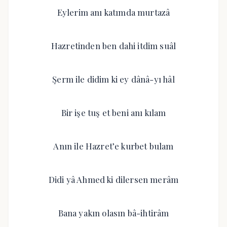
Eylerim anı katımda murtazâ
Hazretinden ben dahi itdim suâl
Şerm ile didim ki ey dânâ-yı hâl
Bir işe tuş et beni anı kılam
Anın ile Hazret’e kurbet bulam
Didi yâ Ahmed ki dilersen merâm
Bana yakın olasın bâ-ihtirâm