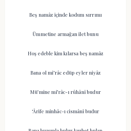
Beş namâz içinde kodum sırrımı
Ümmetine armağan ilet bunu
Hoş edeble kim kılarsa beş namâz
Bana ol mi’râc edüp eyler niyâz
Mü’mine mi’râc-ı rûhânî budur
‘Ârife minhâc-ı cismânî budur
Bana bununla bulur kurbet bulan