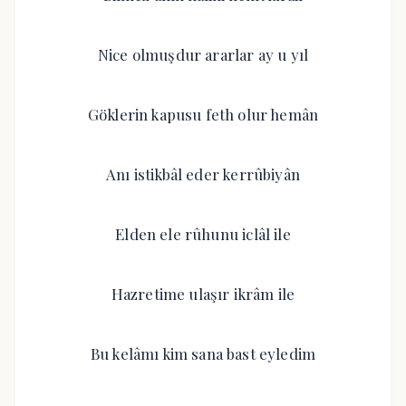
Nice olmuşdur ararlar ay u yıl
Göklerin kapusu feth olur hemân
Anı istikbâl eder kerrûbiyân
Elden ele rûhunu iclâl ile
Hazretime ulaşır ikrâm ile
Bu kelâmı kim sana bast eyledim