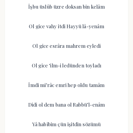
İşbu üslûb üzre doksan bin kelâm
Ol gice vahy itdi Hayyü lâ-yenâm
Ol gice esrâra mahrem eyledi
Ol gice ‘ilm-i ledünden toyladı
İmdi mi’râc emri hep oldu tamâm
Didi ol dem bana ol Rabbü’l-enâm
Yâ habîbim çün işitdin sözümü