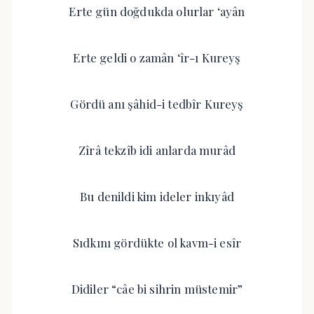
Erte gün doğdukda olurlar ‘ayân
Erte geldi o zamân ‘îr-ı Kureyş
Gördü anı şâhid-i tedbîr Kureyş
Zîrâ tekzîb idi anlarda murâd
Bu denildi kim ideler inkıyâd
Sıdkını gördükte ol kavm-i esîr
Didiler “câe bi sihrin müstemir”