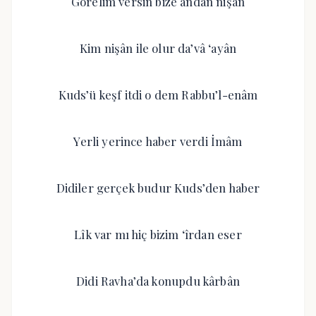
Görelim versin bize andan nişân
Kim nişân ile olur da’vâ ‘ayân
Kuds’ü keşf itdi o dem Rabbu’l-enâm
Yerli yerince haber verdi İmâm
Didiler gerçek budur Kuds’den haber
Lîk var mı hiç bizim ‘îrdan eser
Didi Ravha’da konupdu kârbân