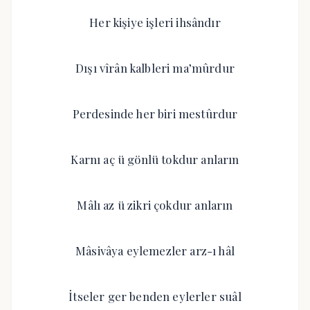
Her kişiye işleri ihsândır
Dışı vîrân kalbleri ma’mûrdur
Perdesinde her biri mestûrdur
Karnı aç ü gönlü tokdur anların
Mâlı az ü zikri çokdur anların
Mâsivâya eylemezler arz-ı hâl
İtseler ger benden eylerler suâl