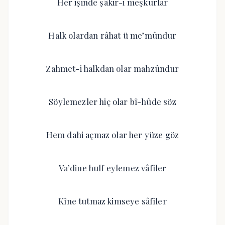
Her işinde şâkir-i meşkûrlar
Halk olardan râhat ü me’mûndur
Zahmet-i halkdan olar mahzûndur
Söylemezler hiç olar bî-hûde söz
Hem dahi açmaz olar her yüze göz
Va’dine hulf eylemez vâfîler
Kîne tutmaz kimseye sâfîler