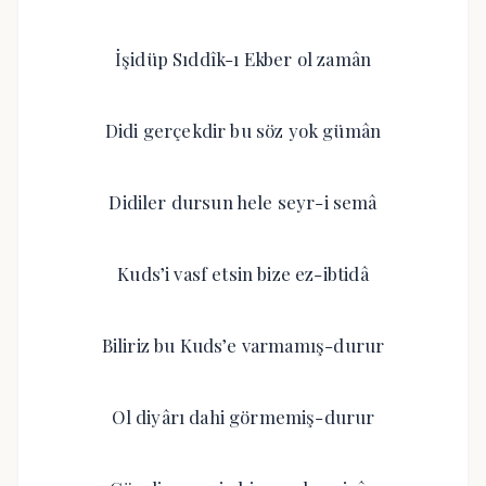
İşidüp Sıddîk-ı Ekber ol zamân
Didi gerçekdir bu söz yok gümân
Didiler dursun hele seyr-i semâ
Kuds’i vasf etsin bize ez-ibtidâ
Biliriz bu Kuds’e varmamış-durur
Ol diyârı dahi görmemiş-durur