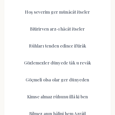
Hoş severim ger münâcât itseler
Bitirirven arz-ı hâcât itseler
Rûhları tenden edince iftirâk
Gözlemezler dünyede tâk u revâk
Göçmeli olsa olar ger dünyeden
Kimse almaz rûhunu illâ ki ben
Bilmez anın hâlini hem Azrâil