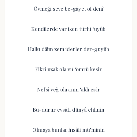
Övmeği seve be-gâyet ol denî
Kendilerde var iken türlü ‘uyûb
Halkı dâim zem iderler der-guyûb
Fikri uzak ola vü ‘ömrü kesîr
Nefsi yeğ ola anın ‘aklı esîr
Bu-durur evsâfı dünyâ ehlinin
Olmaya bunlar hısâli mü’minin