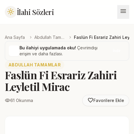
menu
İlahi Sözleri
light_mode
chevron_right
chevron_right
Ana Sayfa
Abdullah Tamamlar
Faslün Fi Esrariz Zahiri Leyle
Bu ilahiyi uygulamada oku!
Çevrimdışı
İndir
erişim ve daha fazlası.
ABDULLAH TAMAMLAR
Faslün Fi Esrariz Zahiri
Leyletil Mirac
favorite_border
visibility
61 Okunma
Favorilere Ekle