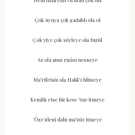
Hem dahi ehli vü mâlı çok ola
Çok uyuya çok gadablı ola ol
Çok yiye çok söyleye ola fuzûl
Az ola anın rızâsı nesneye
Ma’rifetsiz ola Hakk’ı bilmeye
Kemlik etse bir kese ‘özr itmeye
‘Özr ideni dahi ma’zûr itmeye