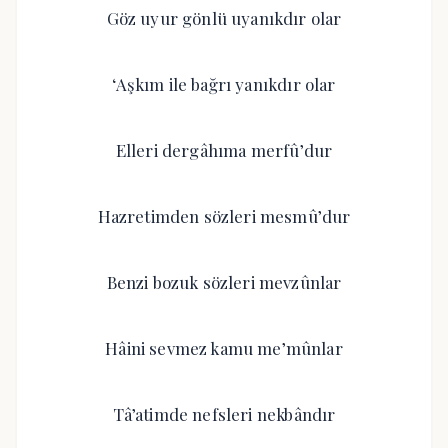
Göz uyur gönlü uyanıkdır olar
‘Aşkım ile bağrı yanıkdır olar
Elleri dergâhıma merfû’dur
Hazretimden sözleri mesmû’dur
Benzi bozuk sözleri mevzûnlar
Hâini sevmez kamu me’mûnlar
Tâ’atimde nefsleri nekbândır