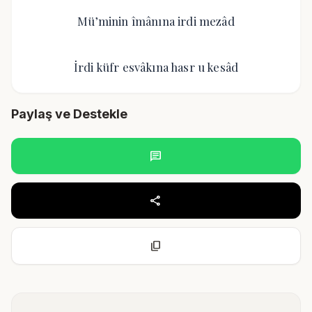
Mü’minin îmânına irdi mezâd
İrdi küfr esvâkına hasr u kesâd
Paylaş ve Destekle
chat
share
content_copy