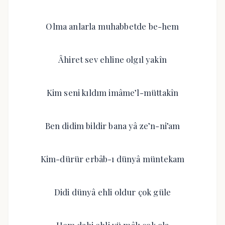
Olma anlarla muhabbetde be-hem
Âhiret sev ehline olgıl yakîn
Kim seni kıldım imâme’l-müttakîn
Ben didim bildir bana yâ ze’n-ni’am
Kim-dürür erbâb-ı dünyâ müntekam
Didi dünyâ ehli oldur çok güle