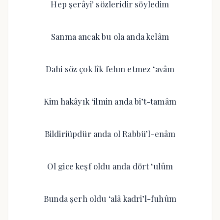
Hep şerâyi’ sözleridir söyledim
Sanma ancak bu ola anda kelâm
Dahi söz çok lîk fehm etmez ‘avâm
Kim hakâyık ‘ilmin anda bi’t-tamâm
Bildiriüpdür anda ol Rabbü’l-enâm
Ol gice keşf oldu anda dört ‘ulûm
Bunda şerh oldu ‘alâ kadri’l-fuhûm