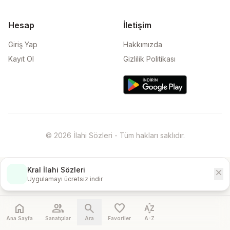
Hesap
İletişim
Giriş Yap
Hakkımızda
Kayıt Ol
Gizlilik Politikası
© 2026 İlahi Sözleri - Tüm hakları saklıdır.
Kral İlahi Sözleri
close
İndir
Uygulamayı ücretsiz indir
home
people
search
favorite
sort_by_alpha
Ana Sayfa
Sanatçılar
Ara
Favoriler
A-Z