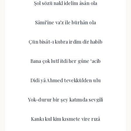
Şol sözü nakl idelim âsân ola
Sâmi’îne va’z ile bürhân ola
Çün bisât-ı kubra irdim dir habîb
Bana çok lutf itdi her gûne ‘acîb
Didi yâ Ahmed tevekkülden ulu
Yok-durur bir şey katımda sevgili
Kankı kul kim kısmete vire rızâ