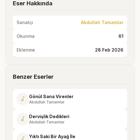
Eser Hakkında
Sanatçı
Abdullah Tamamlar
Okunma
61
Eklenme
28 Feb 2026
Benzer Eserler
Gönül Sana Virenler
music_note
Abdullah Tamamlar
Dervişlik Dedikleri
music_note
Abdullah Tamamlar
Yıktı Saki Bir Ayağ İle
music_note