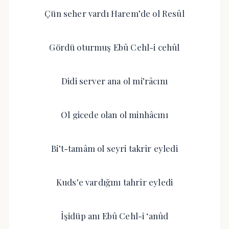
Çün seher vardı Harem’de ol Resûl
Gördü oturmuş Ebû Cehl-i cehûl
Didi server ana ol mi’râcını
Ol gicede olan ol minhâcını
Bi’t-tamâm ol seyri takrîr eyledi
Kuds’e vardığını tahrîr eyledi
İşidüp anı Ebû Cehl-i ‘anûd