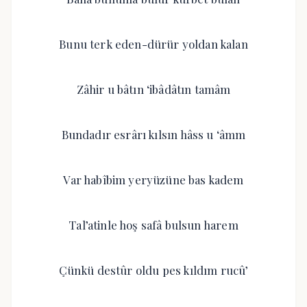
Bunu terk eden-dürür yoldan kalan
Zâhir u bâtın ‘ibâdâtın tamâm
Bundadır esrârı kılsın hâss u ‘âmm
Var habîbim yeryüzüne bas kadem
Tal’atinle hoş safâ bulsun harem
Çünkü destûr oldu pes kıldım rucû’