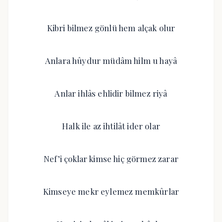
Kibri bilmez gönlü hem alçak olur
Anlara hûydur müdâm hilm u hayâ
Anlar ihlâs ehlidir bilmez riyâ
Halk ile az ihtilât ider olar
Nef’i çoklar kimse hiç görmez zarar
Kimseye mekr eylemez memkûrlar