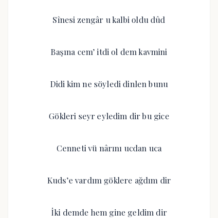
Sînesi zengâr u kalbi oldu dûd
Başına cem’ itdi ol dem kavmini
Didi kim ne söyledi dinlen bunu
Gökleri seyr eyledim dir bu gice
Cenneti vü nârını ucdan uca
Kuds’e vardım göklere ağdım dir
İki demde hem gine geldim dir