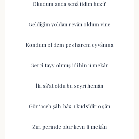
Okudum anda senâ itdim huzû’
Geldiğim yoldan revân oldum yine
Kondum ol dem pes harem eyvânına
Gerçi tayy olmuş idi hîn ü mekân
İki sâ’at oldu bu seyri hemân
Gör ‘aceb şâh-bâz-ı kudsîdir o şân
Zîri perinde olur kevn ü mekân