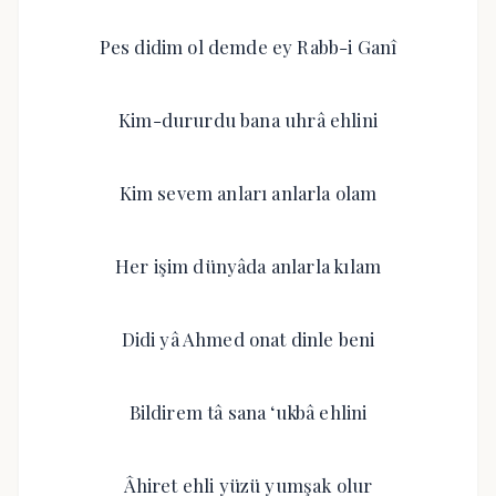
Pes didim ol demde ey Rabb-i Ganî
Kim-dururdu bana uhrâ ehlini
Kim sevem anları anlarla olam
Her işim dünyâda anlarla kılam
Didi yâ Ahmed onat dinle beni
Bildirem tâ sana ‘ukbâ ehlini
Âhiret ehli yüzü yumşak olur