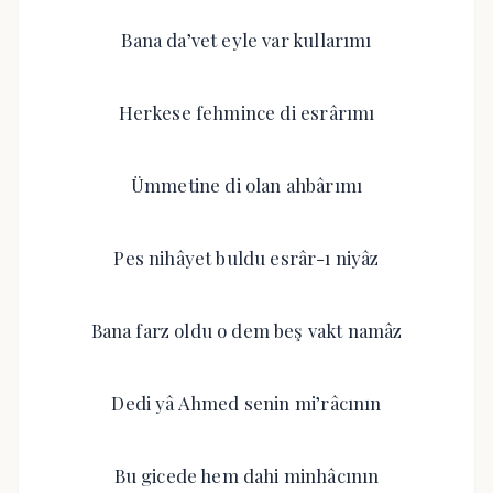
Bana da’vet eyle var kullarımı
Herkese fehmince di esrârımı
Ümmetine di olan ahbârımı
Pes nihâyet buldu esrâr-ı niyâz
Bana farz oldu o dem beş vakt namâz
Dedi yâ Ahmed senin mi’râcının
Bu gicede hem dahi minhâcının