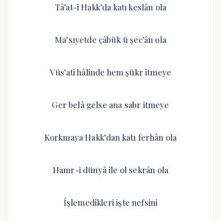
Tâ’at-i Hakk’da katı keslân ola
Ma’sıyetde çâbük ü şec’ân ola
Vüs’ati hâlinde hem şükr itmeye
Ger belâ gelse ana sabr itmeye
Korkmaya Hakk’dan katı ferhân ola
Hamr-i dünyâ ile ol sekrân ola
İşlemedikleri işte nefsini