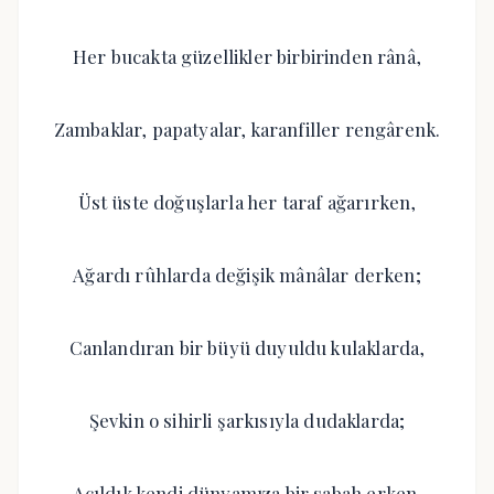
Her bucakta güzellikler birbirinden rânâ,
Zambaklar, papatyalar, karanfiller rengârenk.
Üst üste doğuşlarla her taraf ağarırken,
Ağardı rûhlarda değişik mânâlar derken;
Canlandıran bir büyü duyuldu kulaklarda,
Şevkin o sihirli şarkısıyla dudaklarda;
Açıldık kendi dünyamıza bir sabah erken.