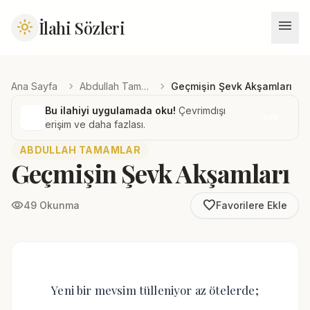
menu
İlahi Sözleri
light_mode
chevron_right
chevron_right
Ana Sayfa
Abdullah Tamamlar
Geçmişin Şevk Akşamları
Bu ilahiyi uygulamada oku!
Çevrimdışı
İndir
erişim ve daha fazlası.
ABDULLAH TAMAMLAR
Geçmişin Şevk Akşamları
favorite_border
visibility
49 Okunma
Favorilere Ekle
Yeni bir mevsim tülleniyor az ötelerde;