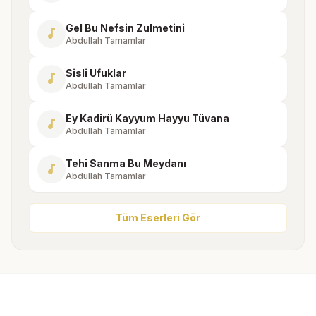
Gel Bu Nefsin Zulmetini
music_note
Abdullah Tamamlar
Sisli Ufuklar
music_note
Abdullah Tamamlar
Ey Kadirü Kayyum Hayyu Tüvana
music_note
Abdullah Tamamlar
Tehi Sanma Bu Meydanı
music_note
Abdullah Tamamlar
Tüm Eserleri Gör