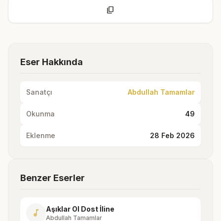
content_copy
Eser Hakkında
Sanatçı
Abdullah Tamamlar
Okunma
49
Eklenme
28 Feb 2026
Benzer Eserler
Aşıklar Ol Dost İline
music_note
Abdullah Tamamlar