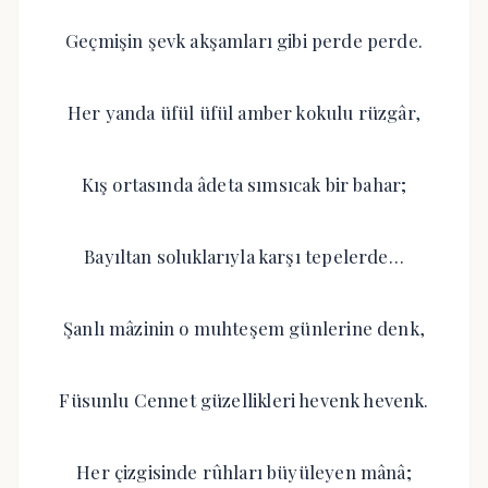
Geçmişin şevk akşamları gibi perde perde.
Her yanda üfül üfül amber kokulu rüzgâr,
Kış ortasında âdeta sımsıcak bir bahar;
Bayıltan soluklarıyla karşı tepelerde…
Şanlı mâzinin o muhteşem günlerine denk,
Füsunlu Cennet güzellikleri hevenk hevenk.
Her çizgisinde rûhları büyüleyen mânâ;