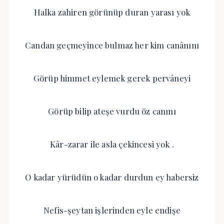
Halka zahiren görünüp duran yarası yok
Candan geçmeyince bulmaz her kim canânını
Görüp himmet eylemek gerek pervâneyi
Görüp bilip ateşe vurdu öz canını
Kâr-zarar ile asla çekincesi yok .
O kadar yürüdün o kadar durdun ey habersiz
Nefis-şeytan işlerinden eyle endişe