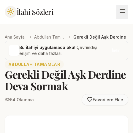
menu
İlahi Sözleri
light_mode
chevron_right
chevron_right
Ana Sayfa
Abdullah Tamamlar
Gerekli Değil Aşk Derdine D
Bu ilahiyi uygulamada oku!
Çevrimdışı
İndir
erişim ve daha fazlası.
ABDULLAH TAMAMLAR
Gerekli Değil Aşk Derdine
Deva Sormak
favorite_border
visibility
54 Okunma
Favorilere Ekle