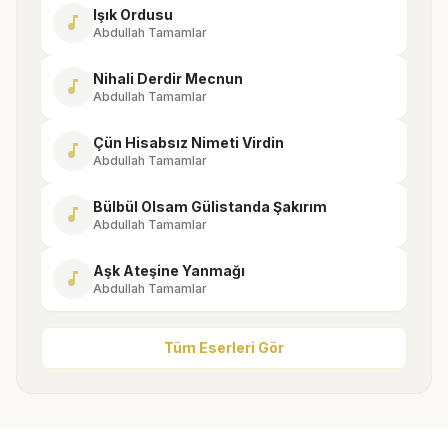
Işık Ordusu
music_note
Abdullah Tamamlar
Nihali Derdir Mecnun
music_note
Abdullah Tamamlar
Çün Hisabsız Nimeti Virdin
music_note
Abdullah Tamamlar
Bülbül Olsam Gülistanda Şakırım
music_note
Abdullah Tamamlar
Aşk Ateşine Yanmağı
music_note
Abdullah Tamamlar
Tüm Eserleri Gör