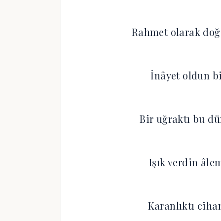
Rahmet olarak doğ
İnâyet oldun bi
Bir uğraktı bu d
Işık verdin âlem
Karanlıktı ciha