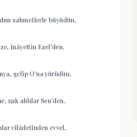
dun zahmetlerle büyüdün,
ze, inâyettin Ezel’den.
ünya, gelip O’na yürüdün,
e, ışık aldılar Sen’den.
nlar vilâdetinden evvel,