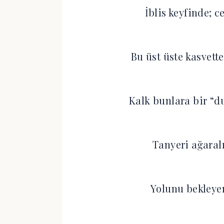
İblis keyfinde; 
Bu üst üste kasvett
Kalk bunlara bir “d
Tanyeri ağaral
Yolunu bekleyen