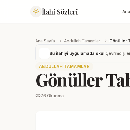
İlahi Sözleri
light_mode
Ana
chevron_right
chevron_right
Ana Sayfa
Abdullah Tamamlar
Gönüller 
Bu ilahiyi uygulamada oku!
Çevrimdışı er
ABDULLAH TAMAMLAR
Gönüller Ta
visibility
76 Okunma