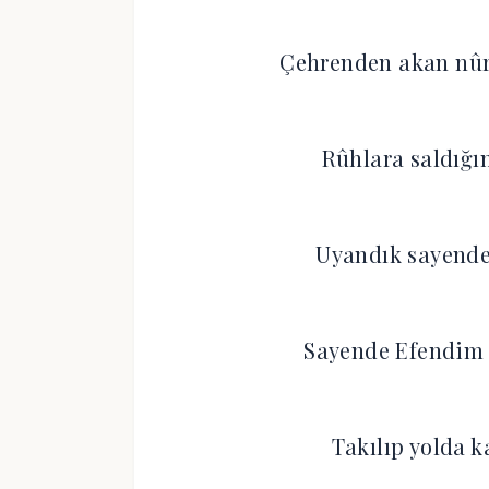
Çehrenden akan nûr
Rûhlara saldığı
Uyandık sayende,
Sayende Efendim k
Takılıp yolda k