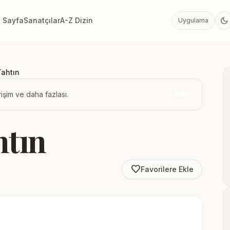
dark_mode
 Sayfa
Sanatçılar
A-Z Dizin
Uygulama
Tahtın
işim ve daha fazlası.
İndir
htın
favorite_border
Favorilere Ekle