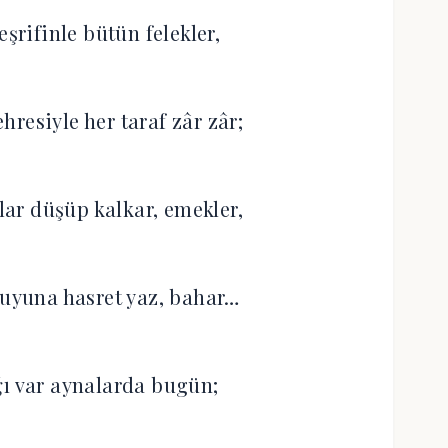
eşrifinle bütün felekler,
resiyle her taraf zâr zâr;
ular düşüp kalkar, emekler,
suyuna hasret yaz, bahar…
ğı var aynalarda bugün;