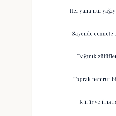
Her yana nur yağı
Sayende cennete 
Dağınık zülüfle
Toprak nemrut bit
Küfür ve ilhatl