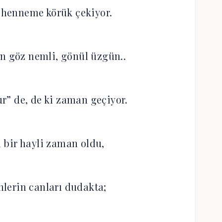
cehenneme körük çekiyor.
en göz nemli, gönül üzgün..
ur” de, de ki zaman geçiyor.
ı bir hayli zaman oldu,
lerin canları dudakta;