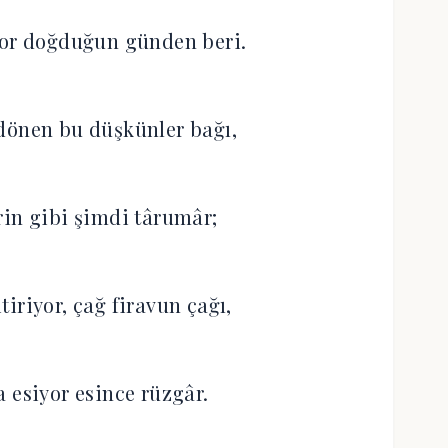
yor doğduğun günden beri.
dönen bu düşkünler bağı,
rin gibi şimdi târumâr;
iriyor, çağ firavun çağı,
a esiyor esince rüzgâr.