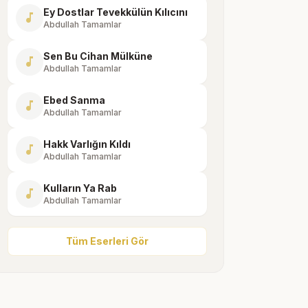
Ey Dostlar Tevekkülün Kılıcını
music_note
Abdullah Tamamlar
Sen Bu Cihan Mülküne
music_note
Abdullah Tamamlar
Ebed Sanma
music_note
Abdullah Tamamlar
Hakk Varlığın Kıldı
music_note
Abdullah Tamamlar
Kulların Ya Rab
music_note
Abdullah Tamamlar
Tüm Eserleri Gör