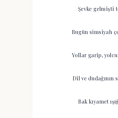
Şevke gelmişti t
Bugün simsiyah çeh
Yollar garip, yolc
Dil ve dudağının 
Bak kıyamet ışı