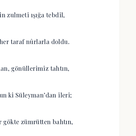
in zulmeti ışığa tebdil,
 her taraf nûrlarla doldu.
an, gönüllerimiz tahtın,
dun ki Süleyman’dan ileri;
ır gökte zümrütten bahtın,