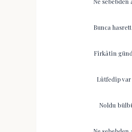
Ne sebebden a
Bunca hasrett
Firkâtin günd
Lûtfedip var
Noldu bülbü
Ne sebebden a