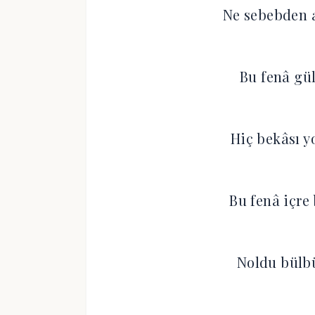
Ne sebebden a
Bu fenâ gül
Hiç bekâsı y
Bu fenâ içre
Noldu bülbü