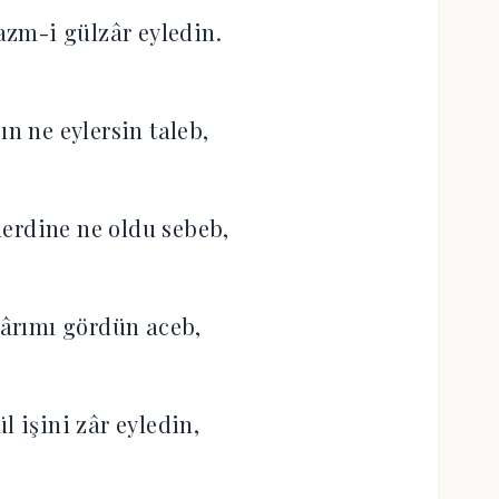
zm-i gülzâr eyledin.
ın ne eylersin taleb,
erdine ne oldu sebeb,
ârımı gördün aceb,
l işini zâr eyledin,