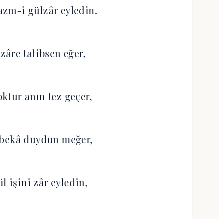
zm-i gülzâr eyledin.
zâre talibsen eğer,
oktur anın tez geçer,
 bekâ duydun meğer,
l işini zâr eyledin,