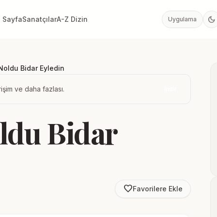
dark_mode
 Sayfa
Sanatçılar
A-Z Dizin
Uygulama
Noldu Bidar Eyledin
işim ve daha fazlası.
İndir
ldu Bidar
favorite_border
Favorilere Ekle