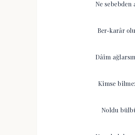
Ne sebebden a
Ber-karâr ol
Dâim ağlarsı
Kimse bilmez
Noldu bülbü