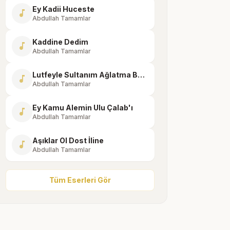
Ey Kadii Huceste
music_note
Abdullah Tamamlar
Kaddine Dedim
music_note
Abdullah Tamamlar
Lutfeyle Sultanım Ağlatma Beni
music_note
Abdullah Tamamlar
Ey Kamu Alemin Ulu Çalab'ı
music_note
Abdullah Tamamlar
Aşıklar Ol Dost İline
music_note
Abdullah Tamamlar
Tüm Eserleri Gör