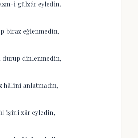
zm-i gülzâr eyledin.
up biraz eğlenmedin,
n durup dinlenmedin,
 hâlini anlatmadın,
l işini zâr eyledin,