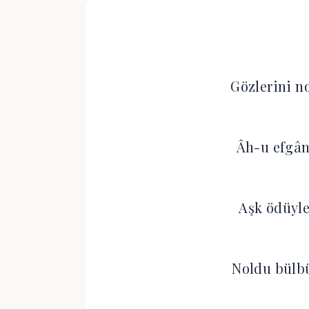
Gözlerini n
Âh-u efgân
Aşk ödüyle
Noldu bülbü