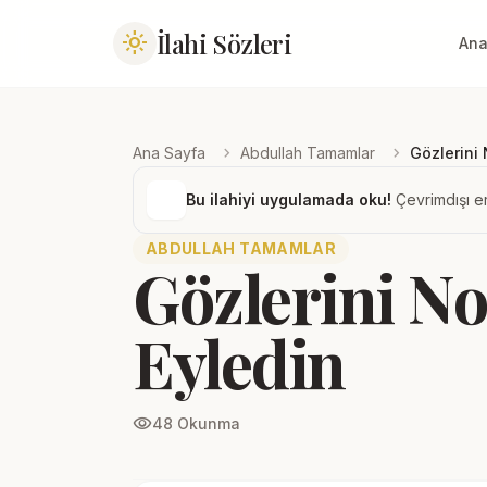
İlahi Sözleri
light_mode
Ana
chevron_right
chevron_right
Ana Sayfa
Abdullah Tamamlar
Gözlerini 
Bu ilahiyi uygulamada oku!
Çevrimdışı er
ABDULLAH TAMAMLAR
Gözlerini No
Eyledin
visibility
48 Okunma