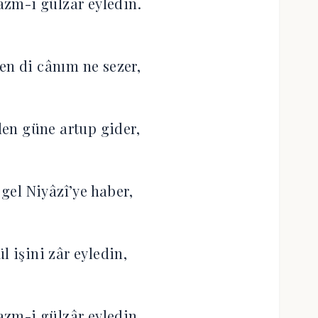
zm-i gülzâr eyledin.
en di cânım ne sezer,
en güne artup gider,
 gel Niyâzî’ye haber,
l işini zâr eyledin,
zm-i gülzâr eyledin.