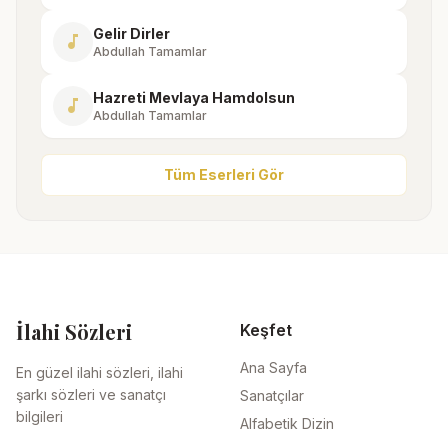
Gelir Dirler
music_note
Abdullah Tamamlar
Hazreti Mevlaya Hamdolsun
music_note
Abdullah Tamamlar
Tüm Eserleri Gör
İlahi Sözleri
Keşfet
Ana Sayfa
En güzel ilahi sözleri, ilahi
şarkı sözleri ve sanatçı
Sanatçılar
bilgileri
Alfabetik Dizin