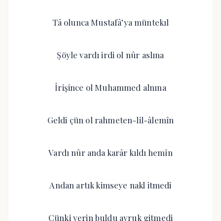
Tâ olunca Mustafâ’ya müntekıl
Şöyle vardı irdi ol nûr aslına
İrişince ol Muhammed alnına
Geldi çün ol rahmeten-lil-âlemîn
Vardı nûr anda karâr kıldı hemîn
Andan artık kimseye nakl itmedi
Çünki yerin buldu ayruk gitmedi