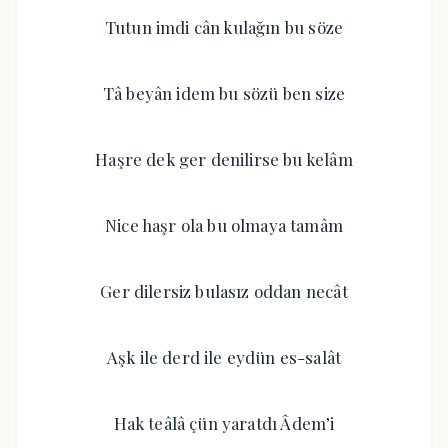
Tutun imdi cân kulağın bu söze
Tâ beyân idem bu sözü ben size
Haşre dek ger denilirse bu kelâm
Nice haşr ola bu olmaya tamâm
Ger dilersiz bulasız oddan necât
Aşk ile derd ile eydün es-salât
Hak teâlâ çün yaratdı Âdem’i