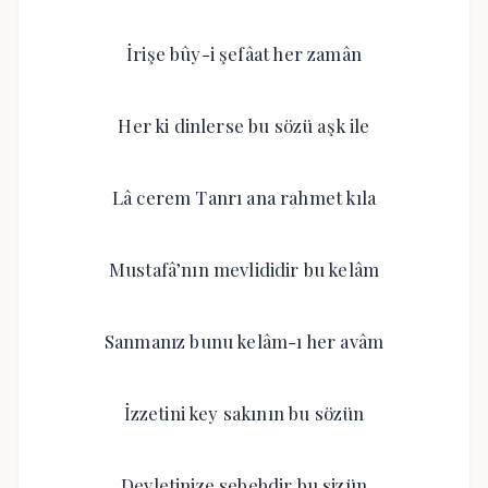
İrişe bûy-i şefâat her zamân
Her ki dinlerse bu sözü aşk ile
Lâ cerem Tanrı ana rahmet kıla
Mustafâ’nın mevlididir bu kelâm
Sanmanız bunu kelâm-ı her avâm
İzzetini key sakının bu sözün
Devletinize sebebdir bu sizün