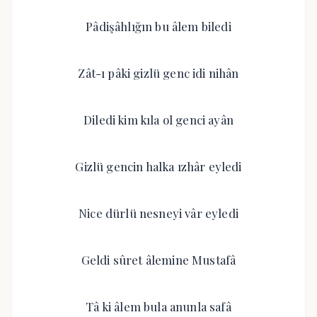
Pâdişâhlığın bu âlem biledi
Zât-ı pâki gizlü genc idi nihân
Diledi kim kıla ol genci ayân
Gizlü gencin halka ızhâr eyledi
Nice dürlü nesneyi vâr eyledi
Geldi sûret âlemine Mustafâ
Tâ ki âlem bula anunla safâ