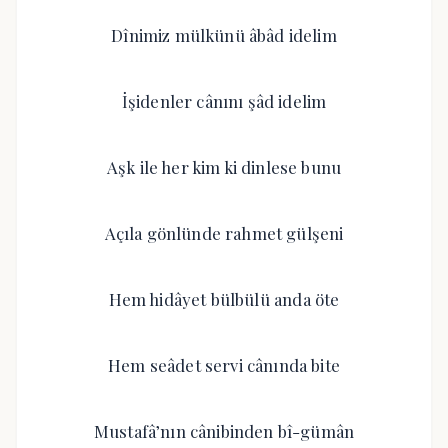
Dînimiz mülkünü âbâd idelim
İşidenler cânını şâd idelim
Aşk ile her kim ki dinlese bunu
Açıla gönlünde rahmet gülşeni
Hem hidâyet bülbülü anda öte
Hem seâdet servi cânında bite
Mustafâ’nın cânibinden bî-gümân