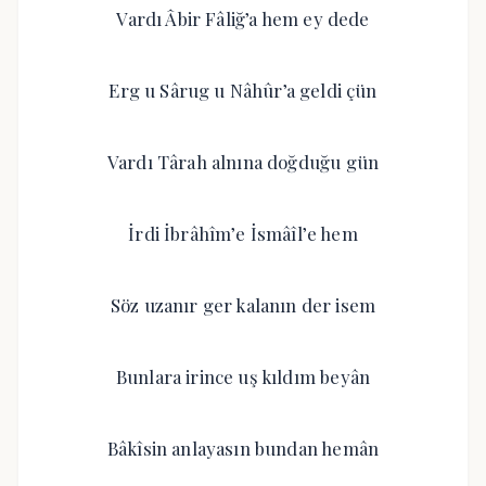
Vardı Âbir Fâliğ’a hem ey dede
Erg u Sârug u Nâhûr’a geldi çün
Vardı Târah alnına doğduğu gün
İrdi İbrâhîm’e İsmâîl’e hem
Söz uzanır ger kalanın der isem
Bunlara irince uş kıldım beyân
Bâkîsin anlayasın bundan hemân