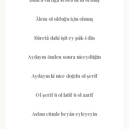
Âlem ol olduğu için olımış
Sûretâ dahî işit ey pâk-i dîn
Aydayın önden sonra niceydüğin
Aydayın ki nice doğdu ol şerîf
Ol şerîf ü ol latîf ü ol zarîf
Aslını cümle beyân eyleyeyin