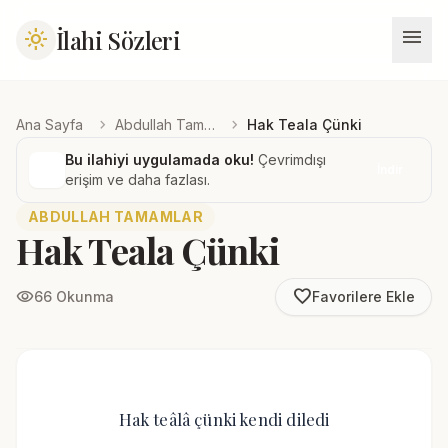
menu
İlahi Sözleri
light_mode
chevron_right
chevron_right
Ana Sayfa
Abdullah Tamamlar
Hak Teala Çünki
Bu ilahiyi uygulamada oku!
Çevrimdışı
İndir
erişim ve daha fazlası.
ABDULLAH TAMAMLAR
Hak Teala Çünki
favorite_border
visibility
66 Okunma
Favorilere Ekle
Hak teâlâ çünki kendi diledi