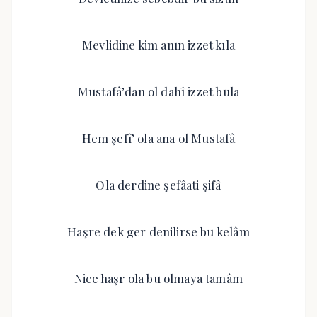
Mevlidine kim anın izzet kıla
Mustafâ’dan ol dahî izzet bula
Hem şefî’ ola ana ol Mustafâ
Ola derdine şefâati şifâ
Haşre dek ger denilirse bu kelâm
Nice haşr ola bu olmaya tamâm