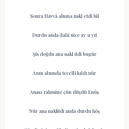
Sonra Havvâ alnına nakl etdi bil
Durdu anda dahî nice ay u yıl
Şîs doğdu ana nakl itdi bugûr
Anın alnında tecellî kıldı nûr
Anası rahmine çün düşdü Enûş
Nûr ana naklitdi anda durdu hôş