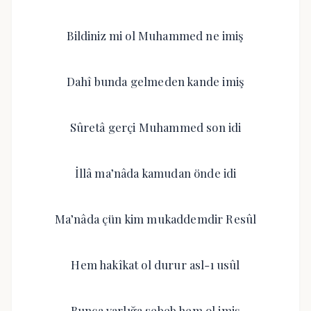
Bildiniz mi ol Muhammed ne imiş
Dahî bunda gelmeden kande imiş
Sûretâ gerçi Muhammed son idi
İllâ ma’nâda kamudan önde idi
Ma’nâda çün kim mukaddemdir Resûl
Hem hakîkat ol durur asl-ı usûl
Bunca varlığa sebeb hem ol imiş