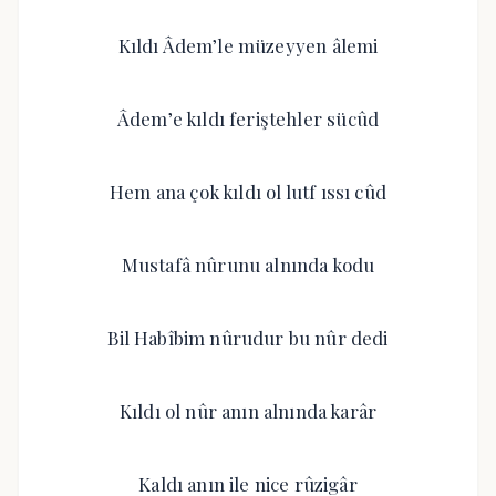
Kıldı Âdem’le müzeyyen âlemi
Âdem’e kıldı feriştehler sücûd
Hem ana çok kıldı ol lutf ıssı cûd
Mustafâ nûrunu alnında kodu
Bil Habîbim nûrudur bu nûr dedi
Kıldı ol nûr anın alnında karâr
Kaldı anın ile nice rûzigâr