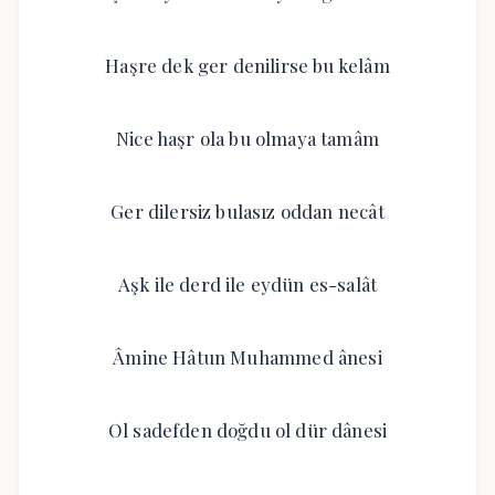
Haşre dek ger denilirse bu kelâm
Nice haşr ola bu olmaya tamâm
Ger dilersiz bulasız oddan necât
Aşk ile derd ile eydün es-salât
Âmine Hâtun Muhammed ânesi
Ol sadefden doğdu ol dür dânesi