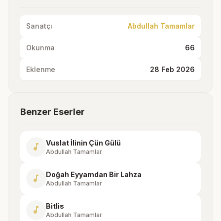
Sanatçı
Abdullah Tamamlar
Okunma
66
Eklenme
28 Feb 2026
Benzer Eserler
Vuslat İlinin Çün Gülü
music_note
Abdullah Tamamlar
Doğah Eyyamdan Bir Lahza
music_note
Abdullah Tamamlar
Bitlis
music_note
Abdullah Tamamlar