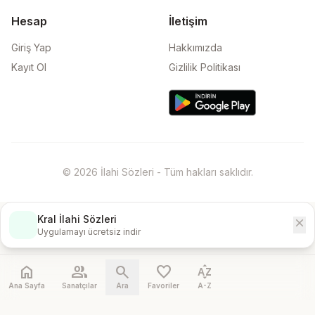
Hesap
İletişim
Giriş Yap
Hakkımızda
Kayıt Ol
Gizlilik Politikası
© 2026 İlahi Sözleri - Tüm hakları saklıdır.
Kral İlahi Sözleri
close
İndir
Uygulamayı ücretsiz indir
home
people
search
favorite
sort_by_alpha
Ana Sayfa
Sanatçılar
Ara
Favoriler
A-Z