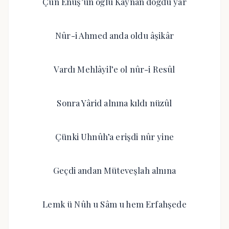
Çün Enûş’un oğlu Kaynân doğdu yâr
Nûr-i Ahmed anda oldu âşikâr
Vardı Mehlâyil’e ol nûr-i Resûl
Sonra Yârid alnına kıldı nüzûl
Çünki Uhnûh’a erişdi nûr yine
Geçdi andan Müteveşlah alnına
Lemk ü Nûh u Sâm u hem Erfahşede