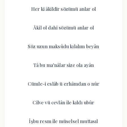
Her ki âkildir sözümü anlar ol
Âkil ol dahî sözümü anlar ol
Söz uzun maksûdu kılalım beyân
Tâ bu ma’nâlar size ola ayân
Cümle-i eslâb ü erhâmdan o nûr
Cilve vü cevlân ile kıldı ubûr
İşbu resm ile müselsel muttasıl