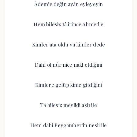
Âdem’e değin ayân eyleyeyin
Hem bilesiz tâ irince Ahmed’e
Kimler ata oldu vü kimler dede
Dahî ol nûr nice nakl etdiğini
Kimlere gelüp kime gitdiğini
Tâ bilesiz mevlidi aslı ile
Hem dahî Peygamber’in nesli ile