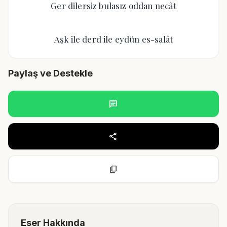
Ger dilersiz bulasız oddan necât
Aşk ile derd ile eydün es-salât
Paylaş ve Destekle
chat
share
content_copy
Eser Hakkında