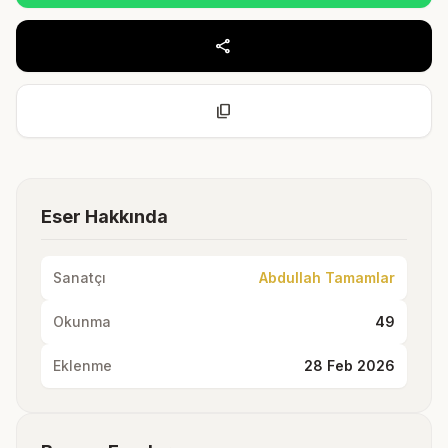
share
content_copy
Eser Hakkında
Sanatçı
Abdullah Tamamlar
Okunma
49
Eklenme
28 Feb 2026