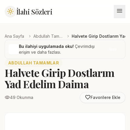
menu
İlahi Sözleri
light_mode
chevron_right
chevron_right
Ana Sayfa
Abdullah Tamamlar
Halvete Girip Dostlarım Yad
Bu ilahiyi uygulamada oku!
Çevrimdışı
İndir
erişim ve daha fazlası.
ABDULLAH TAMAMLAR
Halvete Girip Dostlarım
Yad Edelim Daima
favorite_border
visibility
49 Okunma
Favorilere Ekle