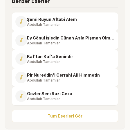
Benzer Eserler
Şemi Ruyun Aftabi Alem
music_note
Abdullah Tamamlar
Ey Gönül İşledin Günah Asla Pişman Olmadın
music_note
Abdullah Tamamlar
Kaf'tan Kaf'a Senindir
music_note
Abdullah Tamamlar
Pir Nureddin'i Cerrahi Ali Himmetin
music_note
Abdullah Tamamlar
Gözler Seni Ruzi Ceza
music_note
Abdullah Tamamlar
Tüm Eserleri Gör