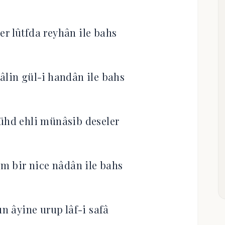
er lûtfda reyhân ile bahs
âlin gül-i handân ile bahs
ühd ehli münâsib deseler
m bir nice nâdân ile bahs
 âyine urup lâf-i safâ