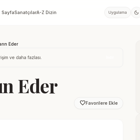
dark_mode
 Sayfa
Sanatçılar
A-Z Dizin
Uygulama
arın Eder
işim ve daha fazlası.
İndir
ın Eder
favorite_border
Favorilere Ekle