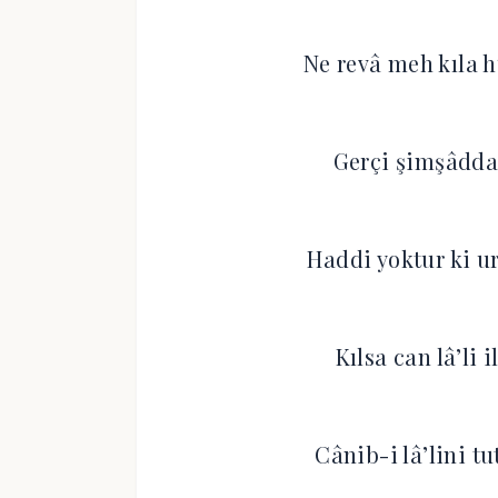
Ne revâ meh kıla h
Gerçi şimşâdda 
Haddi yoktur ki u
Kılsa can lâ’li 
Cânib-i lâ’lini tu