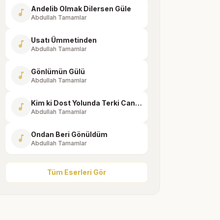
Andelib Olmak Dilersen Güle
music_note
Abdullah Tamamlar
Usatı Ümmetinden
music_note
Abdullah Tamamlar
Gönlümün Gülü
music_note
Abdullah Tamamlar
Kim ki Dost Yolunda Terki Can İder
music_note
Abdullah Tamamlar
Ondan Beri Gönüldüm
music_note
Abdullah Tamamlar
Tüm Eserleri Gör