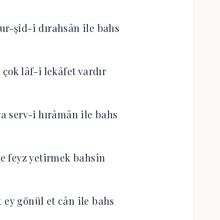
ur-şîd-i dırahsân ile bahs
çok lâf-i lekâfet vardır
ra serv-i hırâmân ile bahs
ile feyz yetirmek bahsin
t ey gönül et cân ile bahs