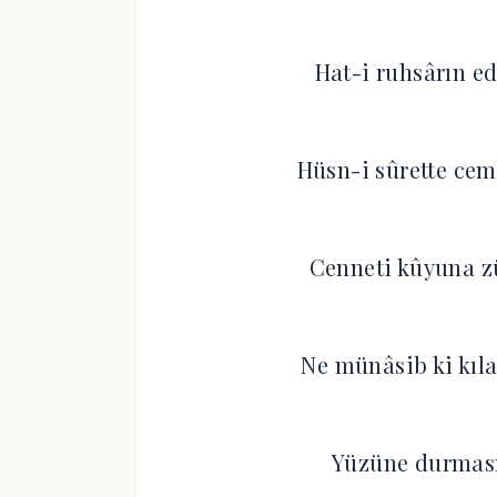
Hat-i ruhsârın ed
Hüsn-i sûrette cem
Cenneti kûyuna z
Ne münâsib ki kıla
Yüzüne durmasın