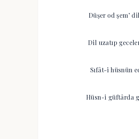
Düşer od şem’ di
Dil uzatıp gecele
Sıfât-i hüsnün e
Hüsn-i güftârda g