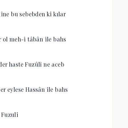
line bu sebebden ki kılar
r ol meh-i tâbân ile bahs
der haste Fuzûlî ne aceb
er eylese Hassân ile bahs
Fuzuli