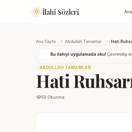
İlahi Sözleri
light_mode
Ana
chevron_right
chevron_right
Ana Sayfa
Abdullah Tamamlar
Hati Ruhs
Bu ilahiyi uygulamada oku!
Çevrimdışı er
ABDULLAH TAMAMLAR
Hati Ruhsar
visibility
53 Okunma