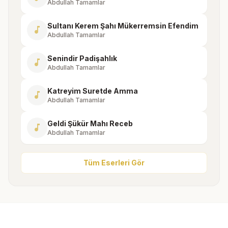
Abdullah Tamamlar
Sultanı Kerem Şahı Mükerremsin Efendim
music_note
Abdullah Tamamlar
Senindir Padişahlık
music_note
Abdullah Tamamlar
Katreyim Suretde Amma
music_note
Abdullah Tamamlar
Geldi Şükür Mahı Receb
music_note
Abdullah Tamamlar
Tüm Eserleri Gör