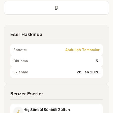
content_copy
Eser Hakkında
Sanatçı
Abdullah Tamamlar
Okunma
51
Eklenme
28 Feb 2026
Benzer Eserler
Hiç Sünbül Sünbüli Zülfün
music_note