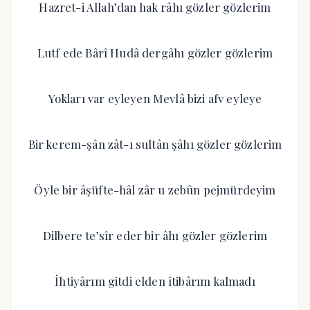
Hazret-i Allah’dan hak râhı gözler gözlerim
Lutf ede Bârî Hudâ dergâhı gözler gözlerim
Yokları var eyleyen Mevlâ bizi afv eyleye
Bir kerem-şân zât-ı sultân şâhı gözler gözlerim
Öyle bir âşüfte-hâl zâr u zebûn pejmürdeyim
Dilbere te’sîr eder bir âhı gözler gözlerim
İhtiyârım gitdi elden îtibârım kalmadı