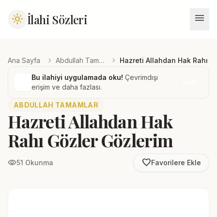
menu
İlahi Sözleri
light_mode
chevron_right
chevron_right
Ana Sayfa
Abdullah Tamamlar
Hazreti Allahdan Hak Rahı G
Bu ilahiyi uygulamada oku!
Çevrimdışı
İndir
erişim ve daha fazlası.
ABDULLAH TAMAMLAR
Hazreti Allahdan Hak
Rahı Gözler Gözlerim
favorite_border
visibility
51 Okunma
Favorilere Ekle