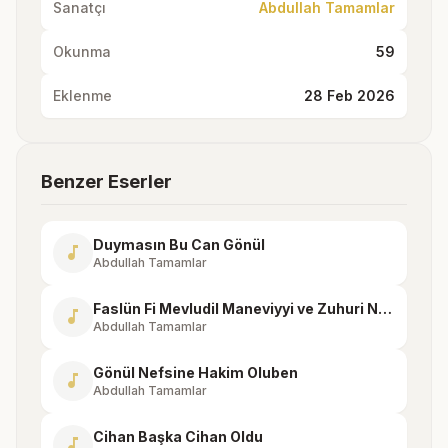
Sanatçı
Abdullah Tamamlar
Okunma
59
Eklenme
28 Feb 2026
Benzer Eserler
Duymasın Bu Can Gönül
music_note
Abdullah Tamamlar
Faslün Fi Mevludil Maneviyyi ve Zuhuri Nurihî Fi Ümmetihi
music_note
Abdullah Tamamlar
Gönül Nefsine Hakim Oluben
music_note
Abdullah Tamamlar
Cihan Başka Cihan Oldu
music_note