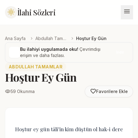
menu
İlahi Sözleri
light_mode
chevron_right
chevron_right
Ana Sayfa
Abdullah Tamamlar
Hoştur Ey Gün
Bu ilahiyi uygulamada oku!
Çevrimdışı
İndir
erişim ve daha fazlası.
ABDULLAH TAMAMLAR
Hoştur Ey Gün
favorite_border
visibility
59 Okunma
Favorilere Ekle
Hoştur ey gün tâli’in kim düştün ol hak-i dere