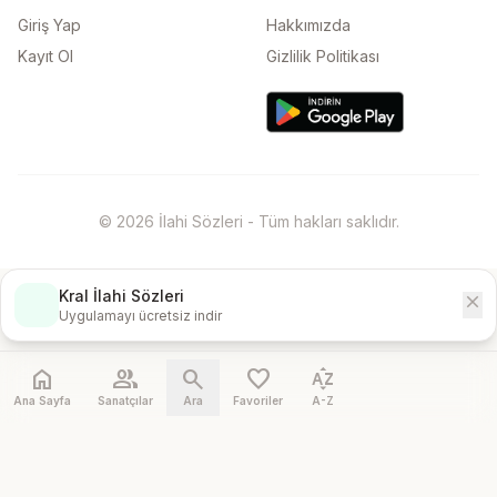
Giriş Yap
Hakkımızda
Kayıt Ol
Gizlilik Politikası
© 2026 İlahi Sözleri - Tüm hakları saklıdır.
Kral İlahi Sözleri
close
İndir
Uygulamayı ücretsiz indir
home
people
search
favorite
sort_by_alpha
Ana Sayfa
Sanatçılar
Ara
Favoriler
A-Z