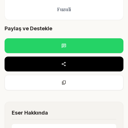
Fuzuli
Paylaş ve Destekle
chat
share
content_copy
Eser Hakkında