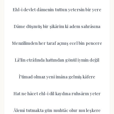
Ehl-i devlet dâmenin tuttun yetersin bir yere
Dâme düşmüş bir şikârim ki adem sahrâsına
Menzilimden her taraf açmış ecel bin pencere
Lâ’lin etrâfında hattından gönül iymin değil
İ’timad olmaz yeni imâna gelmiş kâfere
Hat ne hâcet ehl-i dil kaydına ruhsârın yeter
Âlemi tutmakta gün muhtâc olur mu leşkere