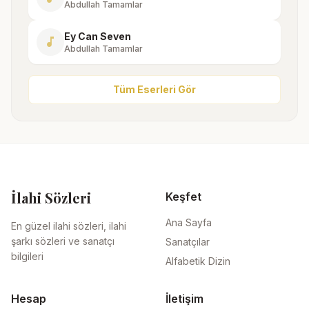
Abdullah Tamamlar
Ey Can Seven
music_note
Abdullah Tamamlar
Tüm Eserleri Gör
İlahi Sözleri
Keşfet
Ana Sayfa
En güzel ilahi sözleri, ilahi
şarkı sözleri ve sanatçı
Sanatçılar
bilgileri
Alfabetik Dizin
Hesap
İletişim