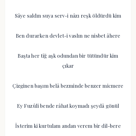
Sâye saldın suya serv-i nâzı reşk öldürdü kim
Ben durarken devlet-i vaslın ne nisbet âhere
Başta her tîğ aşk odundan bir tütündür kim
çıkar
Çizginen başım belâ bezminde benzer micmere
Ey Fuzûlî bende râhat koymadı şeydâ gönül
İsterim ki kurtulam andan verem bir dil-bere