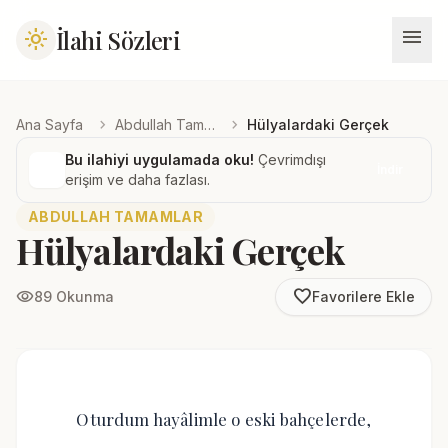
menu
İlahi Sözleri
light_mode
chevron_right
chevron_right
Ana Sayfa
Abdullah Tamamlar
Hülyalardaki Gerçek
Bu ilahiyi uygulamada oku!
Çevrimdışı
İndir
erişim ve daha fazlası.
ABDULLAH TAMAMLAR
Hülyalardaki Gerçek
favorite_border
visibility
89 Okunma
Favorilere Ekle
Oturdum hayâlimle o eski bahçelerde,