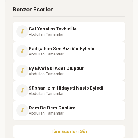
Benzer Eserler
Gel Yanalım Tevhid İle
music_note
Abdullah Tamamlar
Padişahım Sen Bizi Var Eyledin
music_note
Abdullah Tamamlar
Ey Bivefa ki Adet Olupdur
music_note
Abdullah Tamamlar
Sübhan İzim Hidayeti Nasib Eyledi
music_note
Abdullah Tamamlar
Dem Be Dem Gönlüm
music_note
Abdullah Tamamlar
Tüm Eserleri Gör