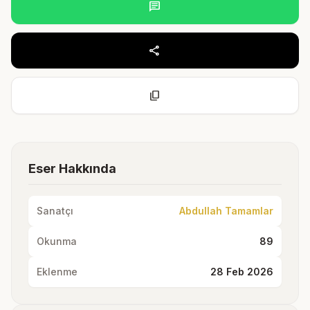
chat
share
content_copy
Eser Hakkında
Sanatçı
Abdullah Tamamlar
Okunma
89
Eklenme
28 Feb 2026