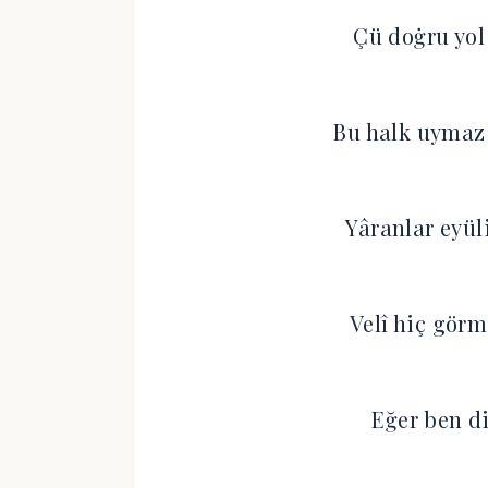
Çü doġru yol
Bu halk uymaz
Yâranlar eyül
Velî hiç gör
Eğer ben d