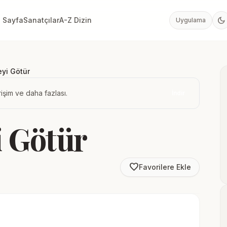
dark_mode
 Sayfa
Sanatçılar
A-Z Dizin
Uygulama
eyi Götür
işim ve daha fazlası.
İndir
i Götür
favorite_border
Favorilere Ekle