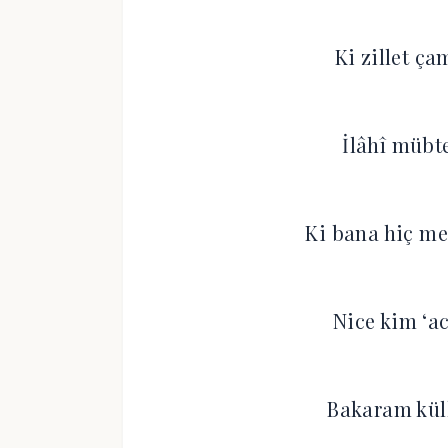
Ki zillet ç
İlâhî mübt
Ki bana hiç m
Nice kim ‘a
Bakaram kül