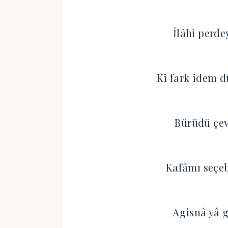
İlâhî perd
Ki fark idem
Bürüdü çev
Kafâmı seç
Agisnâ yâ g