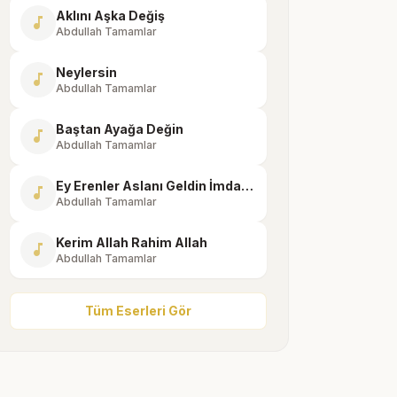
Aklını Aşka Değiş
music_note
Abdullah Tamamlar
Neylersin
music_note
Abdullah Tamamlar
Baştan Ayağa Değin
music_note
Abdullah Tamamlar
Ey Erenler Aslanı Geldin İmdada Saki
music_note
Abdullah Tamamlar
Kerim Allah Rahim Allah
music_note
Abdullah Tamamlar
Tüm Eserleri Gör