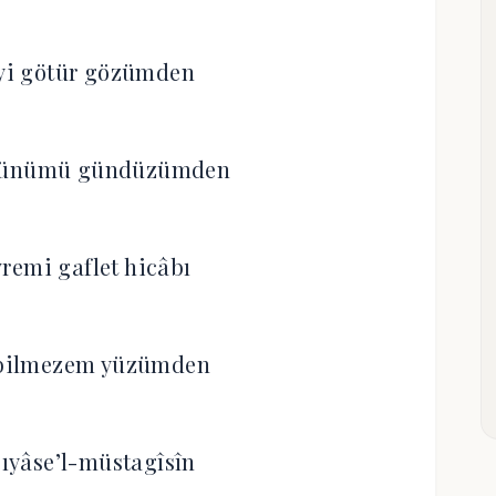
eyi götür gözümden
 dünümü gündüzümden
remi gaflet hicâbı
ebilmezem yüzümden
ıyâse’l-müstagîsîn