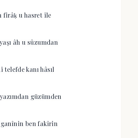
 firâḳ u hasret ile
yaşı âh u sûzumdan
 telefde kanı hâsıl
 u yazımdan güzümden
ganînin ben fakîrin