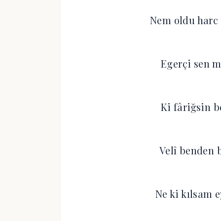
Nem oldu har
Egerçi sen 
Ki fâriğsin 
Velî benden 
Ne ki kılsam