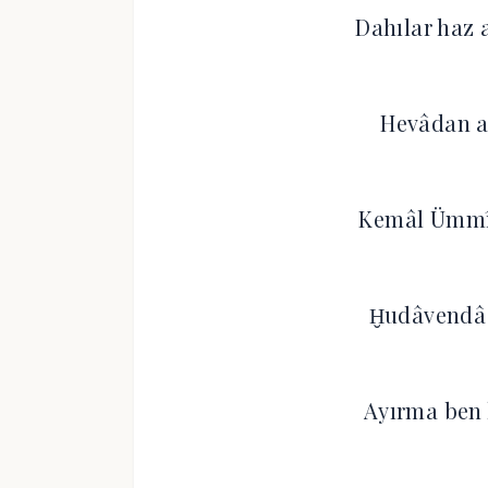
Dahılar haz 
Hevâdan a
Kemâl Ümmî
Ḫudâvendâ b
Ayırma ben