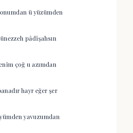
c onumdan ü yüzümden
münezzeh pâdişahsın
benim çoğ u azımdan
banadır hayr eğer şer
 eyümden yavuzumdan