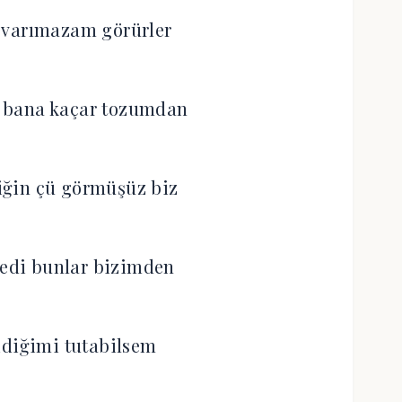
 varımazam görürler
 bana kaçar tozumdan
iğin çü görmüşüz biz
medi bunlar bizimden
idiğimi tutabilsem