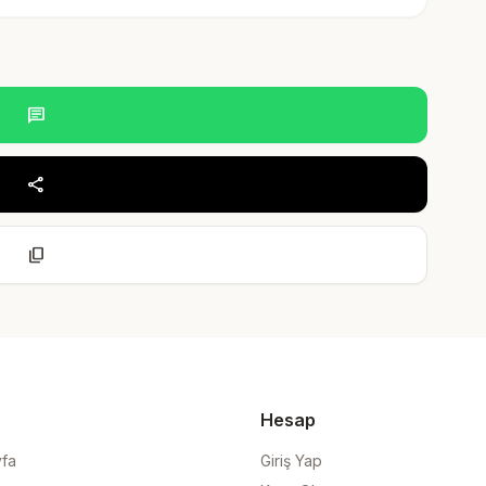
chat
share
content_copy
Hesap
yfa
Giriş Yap