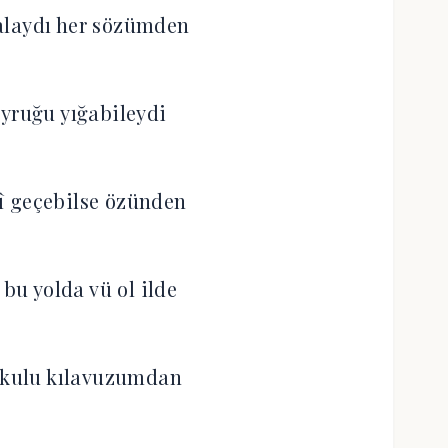
alaydı her sözümden
yruğu yığabileydi
 geçebilse özünden
u yolda vü ol ilde
 kulu kılavuzumdan