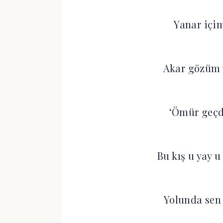
Yanar içim
Akar gözüm 
‘Ömür geçdi
Bu kış u yay
Yolunda sen 