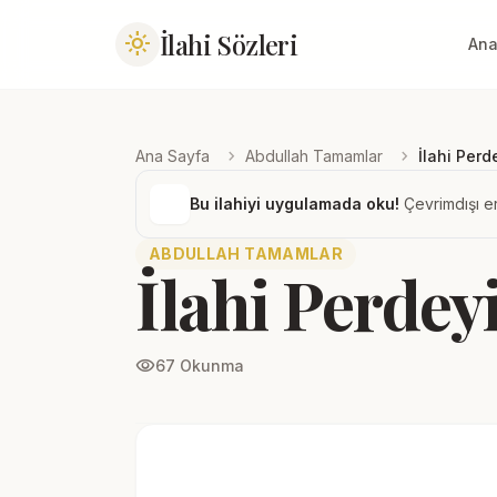
İlahi Sözleri
light_mode
Ana
chevron_right
chevron_right
Ana Sayfa
Abdullah Tamamlar
İlahi Perd
Bu ilahiyi uygulamada oku!
Çevrimdışı er
ABDULLAH TAMAMLAR
İlahi Perdey
visibility
67 Okunma