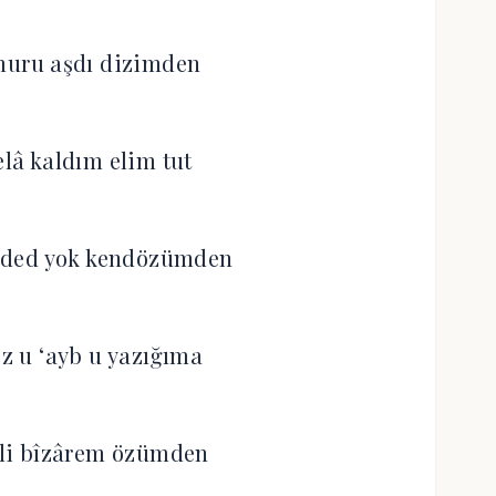
amuru aşdı dizimden
elâ kaldım elim tut
eded yok kendözümden
cz u ‘ayb u yazığıma
li bîzârem özümden