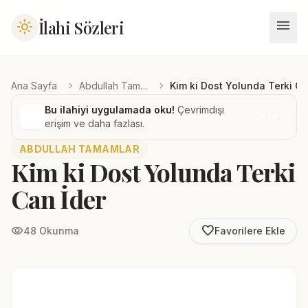
menu
İlahi Sözleri
light_mode
chevron_right
chevron_right
Ana Sayfa
Abdullah Tamamlar
Kim ki Dost Yolunda Terki Ca
Bu ilahiyi uygulamada oku!
Çevrimdışı
İndir
erişim ve daha fazlası.
ABDULLAH TAMAMLAR
Kim ki Dost Yolunda Terki
Can İder
favorite_border
visibility
48 Okunma
Favorilere Ekle