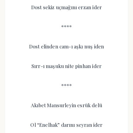
Dost sekiz uçmağını erzan ider
****
Dost elinden cam-ı aşkı nuş iden
Sırr-ı maşuku nite pinhan ider
****
Akıbet Mansurleyin esrük delü
Ol “Enelhak” darını seyran ider