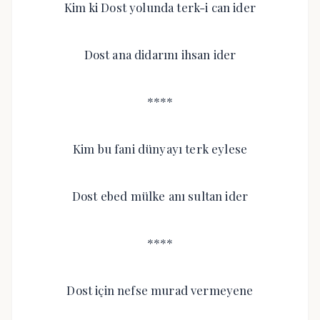
Kim ki Dost yolunda terk-i can ider
Dost ana didarını ihsan ider
****
Kim bu fani dünyayı terk eylese
Dost ebed mülke anı sultan ider
****
Dost için nefse murad vermeyene