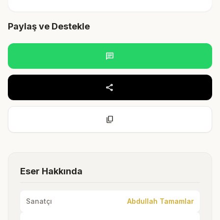
Paylaş ve Destekle
chat
share
content_copy
Eser Hakkında
Sanatçı
Abdullah Tamamlar