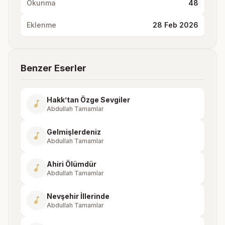
Okunma
48
Eklenme
28 Feb 2026
Benzer Eserler
Hakk’tan Özge Sevgiler
music_note
Abdullah Tamamlar
Gelmişlerdeniz
music_note
Abdullah Tamamlar
Ahiri Ölümdür
music_note
Abdullah Tamamlar
Nevşehir İllerinde
music_note
Abdullah Tamamlar