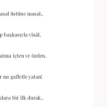
asal üstüne masal..
p başkasıyla visâl,
atına içten ve özden.
r mı gafletle yatan!
ulara bir ilk durak..