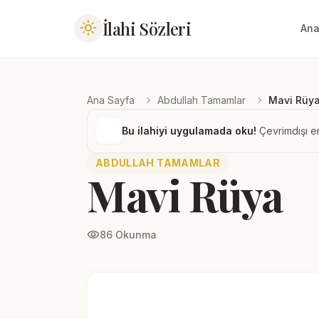
İlahi Sözleri
light_mode
Ana
chevron_right
chevron_right
Ana Sayfa
Abdullah Tamamlar
Mavi Rüy
Bu ilahiyi uygulamada oku!
Çevrimdışı er
ABDULLAH TAMAMLAR
Mavi Rüya
visibility
86 Okunma