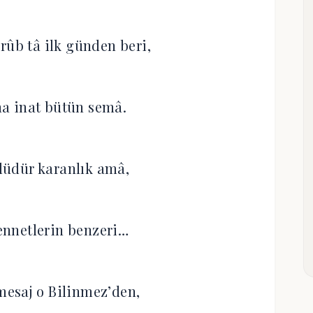
rûb tâ ilk günden beri,
a inat bütün semâ.
lüdür karanlık amâ,
nnetlerin benzeri…
 mesaj o Bilinmez’den,