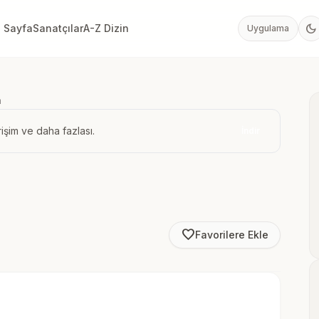
dark_mode
 Sayfa
Sanatçılar
A-Z Dizin
Uygulama
a
işim ve daha fazlası.
İndir
favorite_border
Favorilere Ekle