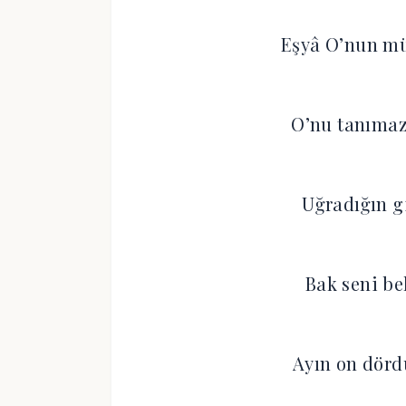
Eşyâ O’nun müh
O’nu tanımaz
Uğradığın g
Bak seni be
Ayın on dörd