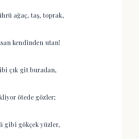
rü ağaç, taş, toprak,
san kendinden utan!
ibi çık git buradan,
kliyor ötede gözler;
ü gibi gökçek yüzler,