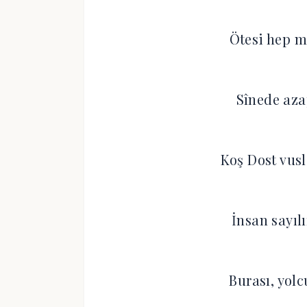
Ötesi hep m
Sînede aza
Koş Dost vusl
İnsan sayılı
Burası, yolc